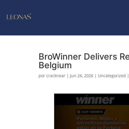
LO NUE
OUTL
BroWinner Delivers Re
Belgium
por
cracknear
|
Jun 26, 2026
|
Uncategorized