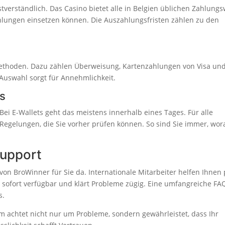
tverständlich. Das Casino bietet alle in Belgien üblichen Zahlung
ahlungen einsetzen können. Die Auszahlungsfristen zählen zu den
ethoden. Dazu zählen Überweisung, Kartenzahlungen von Visa un
 Auswahl sorgt für Annehmlichkeit.
ts
i E-Wallets geht das meistens innerhalb eines Tages. Für alle
Regelungen, die Sie vorher prüfen können. So sind Sie immer, wor
upport
 von BroWinner für Sie da. Internationale Mitarbeiter helfen Ihnen
st sofort verfügbar und klärt Probleme zügig. Eine umfangreiche FA
s.
m achtet nicht nur um Probleme, sondern gewährleistet, dass Ihr