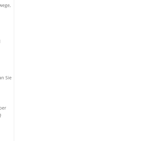
swege,
d
an Sie
 per
Q