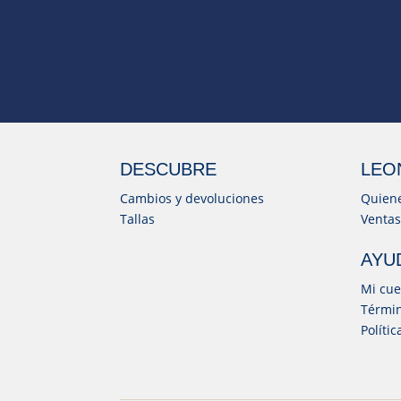
DESCUBRE
LEO
Cambios y devoluciones
Quien
Tallas
Ventas
AYU
Mi cue
Términ
Políti