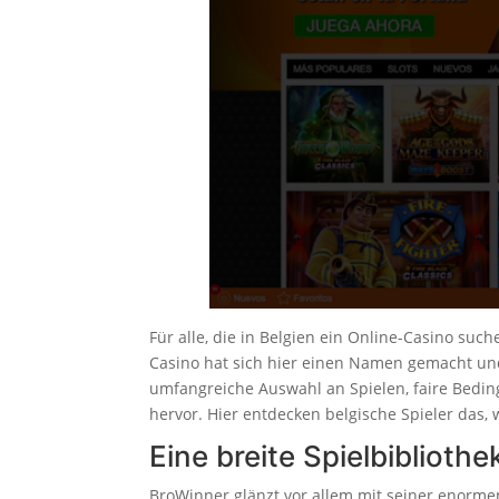
Für alle, die in Belgien ein Online-Casino suc
Casino hat sich hier einen Namen gemacht und
umfangreiche Auswahl an Spielen, faire Bedin
hervor. Hier entdecken belgische Spieler das, 
Eine breite Spielbibliothek
BroWinner glänzt vor allem mit seiner enormen 