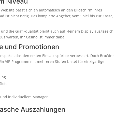
em Niveau
 Website passt sich an automatisch an den Bildschirm Ihres
 ist nicht nötig. Das komplette Angebot, vom Spiel bis zur Kasse, 
tiv und die Grafikqualität bleibt auch auf kleinem Display ausgezeich
Bus warten, Ihr Casino ist immer dabei.
te und Promotionen
nspaket, das den ersten Einsatz spürbar verbessert. Doch BroWin
in VIP-Programm mit mehreren Stufen bietet für einzigartige
lung
Slots
 und individuellem Manager
rasche Auszahlungen