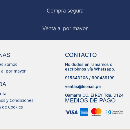
Compra segura
Venta al por mayor
NAS
CONTACTO
es Somos
No dudes en llamarnos o
escribirnos vía Whatsapp.
 al por mayor
915343208 / 990439199
DA
ventas@leonas.pe
nta
Gamarra CC. El REY Tda. D124
MEDIOS DE PAGO
os y Condiciones
ca de Cookies