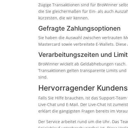
Zügige Transaktionen sind für BroWinner selbs
die Sie gleichermaßen für Ein- als auch Ausz
kürzesten, die wir kennen.
Gefragte Zahlungsoptionen
Sie haben die Auswahl zwischen vertrauten M
Mastercard sowie verbreitete E-Wallets. Diese
Verarbeitungszeiten und Limi
BroWinner wickelt ab Geldabhebungen rasch. Be
Transaktionen gelten transparente Limits und 
sind.
Hervorragender Kundens
Falls Sie Hilfe brauchen, ist das Support-Team
Live-Chat und E-Mail. Der Live-Chat ist zumei
erklärt die gängigsten Fragen bereits im Vorau
Der Service arbeitet rund um die Uhr. Das Tea