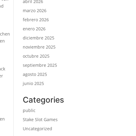
abril 2026
nd
marzo 2026
febrero 2026
enero 2026
schen
diciembre 2025
den
noviembre 2025
octubre 2025
septiembre 2025
ack
agosto 2025
er
junio 2025
Categories
public
hen
Stake Slot Games
Uncategorized