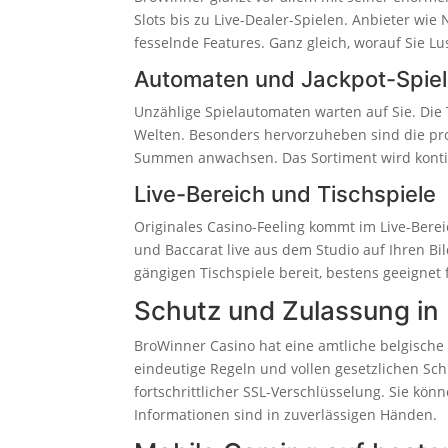
Slots bis zu Live-Dealer-Spielen. Anbieter wie
fesselnde Features. Ganz gleich, worauf Sie Lu
Automaten und Jackpot-Spie
Unzählige Spielautomaten warten auf Sie. Die 
Welten. Besonders hervorzuheben sind die pr
Summen anwachsen. Das Sortiment wird kontin
Live-Bereich und Tischspiele
Originales Casino-Feeling kommt im Live-Berei
und Baccarat live aus dem Studio auf Ihren Bil
gängigen Tischspiele bereit, bestens geeignet
Schutz und Zulassung in 
BroWinner Casino hat eine amtliche belgische Gl
eindeutige Regeln und vollen gesetzlichen Schu
fortschrittlicher SSL-Verschlüsselung. Sie kö
Informationen sind in zuverlässigen Händen.