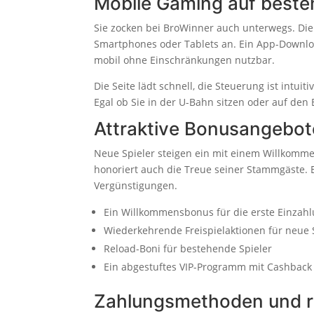
Mobile Gaming auf best
Sie zocken bei BroWinner auch unterwegs. Die
Smartphones oder Tablets an. Ein App-Download
mobil ohne Einschränkungen nutzbar.
Die Seite lädt schnell, die Steuerung ist intui
Egal ob Sie in der U-Bahn sitzen oder auf den 
Attraktive Bonusangebo
Neue Spieler steigen ein mit einem Willkomme
honoriert auch die Treue seiner Stammgäste. E
Vergünstigungen.
Ein Willkommensbonus für die erste Einzah
Wiederkehrende Freispielaktionen für neue 
Reload-Boni für bestehende Spieler
Ein abgestuftes VIP-Programm mit Cashback
Zahlungsmethoden und 