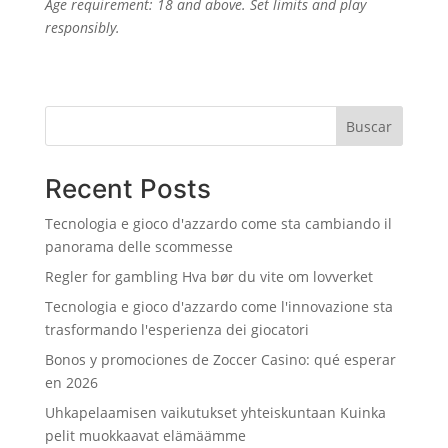
Age requirement: 18 and above. Set limits and play
responsibly.
Buscar
Recent Posts
Tecnologia e gioco d'azzardo come sta cambiando il
panorama delle scommesse
Regler for gambling Hva bør du vite om lovverket
Tecnologia e gioco d'azzardo come l'innovazione sta
trasformando l'esperienza dei giocatori
Bonos y promociones de Zoccer Casino: qué esperar
en 2026
Uhkapelaamisen vaikutukset yhteiskuntaan Kuinka
pelit muokkaavat elämäämme