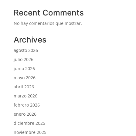
Recent Comments
No hay comentarios que mostrar.
Archives
agosto 2026
julio 2026
junio 2026
mayo 2026
abril 2026
marzo 2026
febrero 2026
enero 2026
diciembre 2025
noviembre 2025