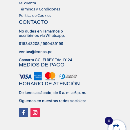
Mi cuenta
Términos y Condiciones
Política de Cookies
CONTACTO
No dudes en llamarnos o
escribirnos vía Whatsapp.
915343208 / 990439199
ventas@leonas.pe
Gamarra CC. El REY Tda. D124
MEDIOS DE PAGO
HORARIO DE ATENCIÓN
De lunes a sábado, de 9 a. m. a 6 p. m.
Síguenos en nuestras redes sociales:
0