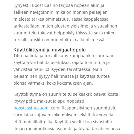
Lyhyesti: Boost Casino tarjoaa nopean alun ja
selkeän navigoinnin, mikä on monien pelaajien
mielestä tärkeä ominaisuus. Tässä kappaleessa
tarkastellaan, miten alustan yleisilme ja visuaalinen
suunnittelu tukevat helppokäyttöisyyttä sekä miten
turvallisuuskin on huomioitu jo alkupisteessä.
Käyttöliittymä ja navigaatiopolu
Tilin hallinta ja turvallisuus kumpaankin suuntaan:
käyttäjä voi hallita asetuksia, rajata toimintoja ja
vahvistaa henkilöllisyyden tarvittaessa. Näin
pelaaminen pysyy hallinnassa ja käyttäjä tuntee
olonsa varmaksi koko kokemuksen ajan.
Käyttöliittymä on suunniteltu selkeäksi: päävalikosta
löytyy pelit, maksut ja apu nopeasti
boostcasinosuomi.com
. Responsiivinen suunnittelu
varmistaa sujuvan kokemuksen sekä tietokoneella
että mobiililaitteilla. Käyttäjä voi liikkua sivustolla
ilman monimutkaisia vaiheita ja löytää tarvitsemansa