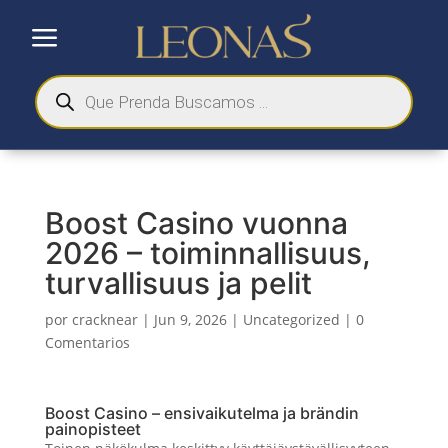
a
Búsqueda
de
productos
Boost Casino vuonna
2026 – toiminnallisuus,
turvallisuus ja pelit
por
cracknear
|
Jun 9, 2026
|
Uncategorized
|
0
Comentarios
Boost Casino – ensivaikutelma ja brändin
painopisteet