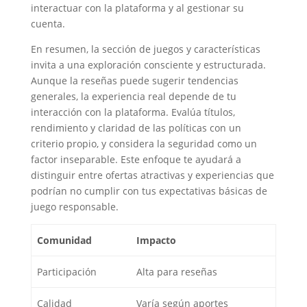
interactuar con la plataforma y al gestionar su
cuenta.
En resumen, la sección de juegos y características
invita a una exploración consciente y estructurada.
Aunque la reseñas puede sugerir tendencias
generales, la experiencia real depende de tu
interacción con la plataforma. Evalúa títulos,
rendimiento y claridad de las políticas con un
criterio propio, y considera la seguridad como un
factor inseparable. Este enfoque te ayudará a
distinguir entre ofertas atractivas y experiencias que
podrían no cumplir con tus expectativas básicas de
juego responsable.
Comunidad
Impacto
Participación
Alta para reseñas
Calidad
Varía según aportes