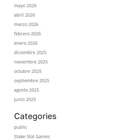
mayo 2026
abril 2026
marzo 2026
febrero 2026
enero 2026
diciembre 2025
noviembre 2025
octubre 2025
septiembre 2025
agosto 2025
junio 2025
Categories
public
Stake Slot Games