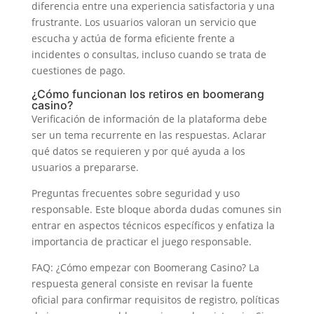
diferencia entre una experiencia satisfactoria y una
frustrante. Los usuarios valoran un servicio que
escucha y actúa de forma eficiente frente a
incidentes o consultas, incluso cuando se trata de
cuestiones de pago.
¿Cómo funcionan los retiros en boomerang
casino?
Verificación de información de la plataforma debe
ser un tema recurrente en las respuestas. Aclarar
qué datos se requieren y por qué ayuda a los
usuarios a prepararse.
Preguntas frecuentes sobre seguridad y uso
responsable. Este bloque aborda dudas comunes sin
entrar en aspectos técnicos específicos y enfatiza la
importancia de practicar el juego responsable.
FAQ: ¿Cómo empezar con Boomerang Casino? La
respuesta general consiste en revisar la fuente
oficial para confirmar requisitos de registro, políticas