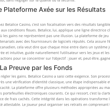
, sans négliger sur la qualité ou la sécurité.
e Plateforme Axée sur les Résultats
Betalice Casino, c’est son focalisation vers des résultats tangibl
 conditions floues. Betalice, lui, applique une ligne directrice cl
 les gains ne représentent pas une illusion. La plateforme de jeu
rtenariats avec des fournisseurs de logiciels réputés. Cela assure l’
r canadien, cela veut dire que chaque mise entre dans un système j
e et intuitive, guide naturellement l’utilisateur vers les jeux et les
actions pour se concentrer sur l’objectif : jouer et, peut-être, gagne
 La Preuve par les Fonds
régler les gains. Betalice Casino a saisi cette exigence. Son proce
près une vérification d’identité classique, une étape indispensable e
ficacité. La plateforme offre plusieurs méthodes appropriées au m
portefeuilles électroniques courants. Ce qui ressort, c’est la clart
e de frais cachés. Cette intégrité dans les opérations transforme 
é attestable. Le joueur peut organiser ses retraits en comprenant 