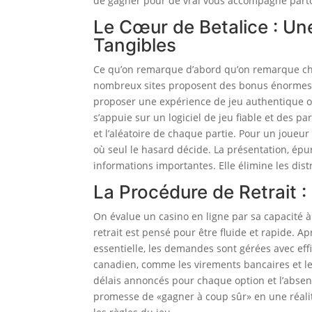
de gagner pour de vrai vous accompagne partout
Le Cœur de Betalice : Un
Tangibles
Ce qu’on remarque d’abord qu’on remarque chez 
nombreux sites proposent des bonus énormes aux
proposer une expérience de jeu authentique où
s’appuie sur un logiciel de jeu fiable et des pa
et l’aléatoire de chaque partie. Pour un joueu
où seul le hasard décide. La présentation, épuré
informations importantes. Elle élimine les distr
La Procédure de Retrait :
On évalue un casino en ligne par sa capacité à 
retrait est pensé pour être fluide et rapide. A
essentielle, les demandes sont gérées avec ef
canadien, comme les virements bancaires et les 
délais annoncés pour chaque option et l’absenc
promesse de «gagner à coup sûr» en une réalit