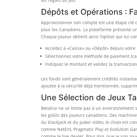
les règles du jeu.
Dépôts et Opérations : Fac
Approvisionner son compte est une étape clé da
pour les Canadiens. La plateforme présente un
Chaque joueur obtient ainsi l’option qui lui con
Accédez à «Caisse» ou «Dépôt» depuis votre
Sélectionnez votre méthode de paiement (carte
Indiquez le montant et validez la transaction
Les fonds sont généralement crédités instanta
ajoutée à la sécurité déjà mentionnée, supprime
Une Sélection de Jeux Ta
Betalice ne se limite pas à un environnement s
les goûts des joueurs canadiens. Des machines 
du blackjack et du poker vidéo, le choix est c
comme NetEnt, Pragmatic Play et Evolution Gami
comme le live dealer. Pour moi, que je sois jo