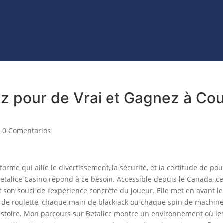
VO
JEANS
ROPA
COLECCIONES
ACCES
ET
CATÁLAGOS
ez pour de Vrai et Gagnez à Co
|
0 Comentarios
orme qui allie le divertissement, la sécurité, et la certitude de pou
Betalice Casino répond à ce besoin. Accessible depuis le Canada, ce
 son souci de l’expérience concrète du joueur. Elle met en avant le
r de roulette, chaque main de blackjack ou chaque spin de machine
 histoire. Mon parcours sur Betalice montre un environnement où le