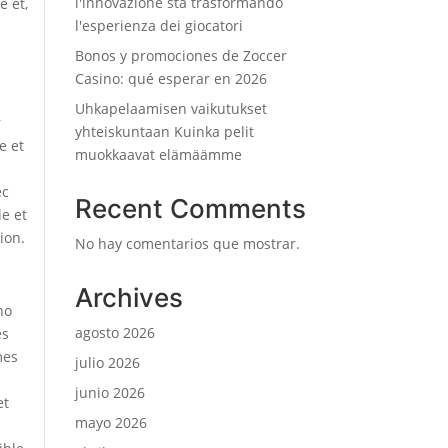
l'innovazione sta trasformando
e et,
l'esperienza dei giocatori
Bonos y promociones de Zoccer
Casino: qué esperar en 2026
Uhkapelaamisen vaikutukset
r
yhteiskuntaan Kuinka pelit
e et
muokkaavat elämäämme
ec
Recent Comments
le et
ion.
No hay comentarios que mostrar.
Archives
no
agosto 2026
es
mes
julio 2026
junio 2026
et
mayo 2026