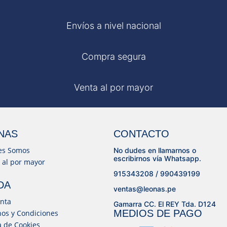
Envíos a nivel nacional
Compra segura
Venta al por mayor
NAS
CONTACTO
es Somos
No dudes en llamarnos o
escribirnos vía Whatsapp.
 al por mayor
915343208 / 990439199
DA
ventas@leonas.pe
nta
Gamarra CC. El REY Tda. D124
MEDIOS DE PAGO
os y Condiciones
ca de Cookies