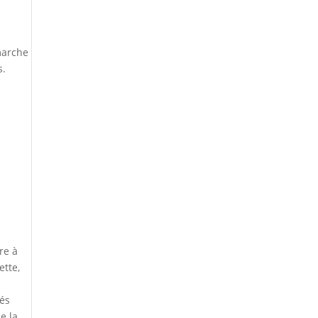
marche
s.
re à
ette,
tés
e la