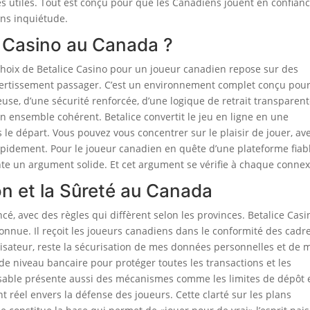
s utiles. Tout est conçu pour que les Canadiens jouent en confianc
ans inquiétude.
e Casino au Canada ?
choix de Betalice Casino pour un joueur canadien repose sur des
ivertissement passager. C’est un environnement complet conçu pou
ieuse, d’une sécurité renforcée, d’une logique de retrait transparent
n ensemble cohérent. Betalice convertit le jeu en ligne en une
 le départ. Vous pouvez vous concentrer sur le plaisir de jouer, av
apidement. Pour le joueur canadien en quête d’une plateforme fiab
ente un argument solide. Et cet argument se vérifie à chaque connex
on et la Sûreté au Canada
é, avec des règles qui diffèrent selon les provinces. Betalice Casi
onnue. Il reçoit les joueurs canadiens dans le conformité des cadr
ilisateur, reste la sécurisation de mes données personnelles et de 
de niveau bancaire pour protéger toutes les transactions et les
sable présente aussi des mécanismes comme les limites de dépôt 
t réel envers la défense des joueurs. Cette clarté sur les plans