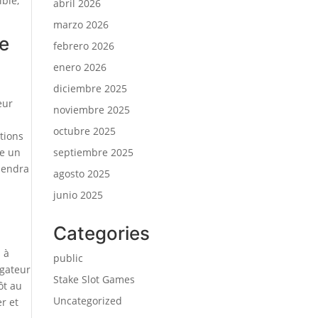
ible,
abril 2026
marzo 2026
ée
febrero 2026
enero 2026
diciembre 2025
eur
noviembre 2025
octubre 2025
ations
ue un
septiembre 2025
viendra
agosto 2025
junio 2025
Categories
 à
public
igateur
Stake Slot Games
ôt au
Uncategorized
er et