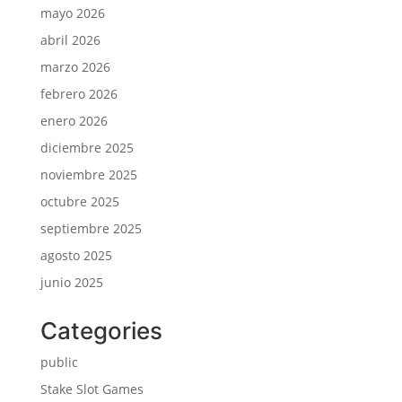
mayo 2026
abril 2026
marzo 2026
febrero 2026
enero 2026
diciembre 2025
noviembre 2025
octubre 2025
septiembre 2025
agosto 2025
junio 2025
Categories
public
Stake Slot Games