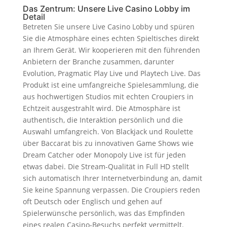
Das Zentrum: Unsere Live Casino Lobby im
Detail
Betreten Sie unsere Live Casino Lobby und spüren
Sie die Atmosphäre eines echten Spieltisches direkt
an Ihrem Gerät. Wir kooperieren mit den führenden
Anbietern der Branche zusammen, darunter
Evolution, Pragmatic Play Live und Playtech Live. Das
Produkt ist eine umfangreiche Spielesammlung, die
aus hochwertigen Studios mit echten Croupiers in
Echtzeit ausgestrahlt wird. Die Atmosphäre ist
authentisch, die Interaktion persönlich und die
Auswahl umfangreich. Von Blackjack und Roulette
über Baccarat bis zu innovativen Game Shows wie
Dream Catcher oder Monopoly Live ist für jeden
etwas dabei. Die Stream-Qualität in Full HD stellt
sich automatisch Ihrer Internetverbindung an, damit
Sie keine Spannung verpassen. Die Croupiers reden
oft Deutsch oder Englisch und gehen auf
Spielerwünsche persönlich, was das Empfinden
eines realen Casino-Besuchs perfekt vermittelt.