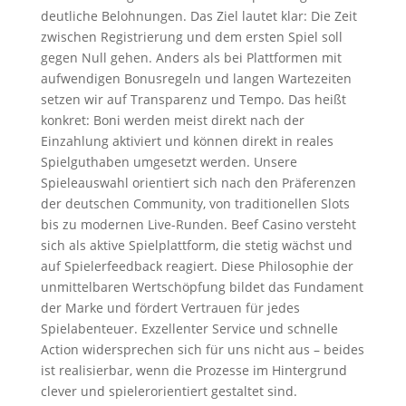
deutliche Belohnungen. Das Ziel lautet klar: Die Zeit
zwischen Registrierung und dem ersten Spiel soll
gegen Null gehen. Anders als bei Plattformen mit
aufwendigen Bonusregeln und langen Wartezeiten
setzen wir auf Transparenz und Tempo. Das heißt
konkret: Boni werden meist direkt nach der
Einzahlung aktiviert und können direkt in reales
Spielguthaben umgesetzt werden. Unsere
Spieleauswahl orientiert sich nach den Präferenzen
der deutschen Community, von traditionellen Slots
bis zu modernen Live-Runden. Beef Casino versteht
sich als aktive Spielplattform, die stetig wächst und
auf Spielerfeedback reagiert. Diese Philosophie der
unmittelbaren Wertschöpfung bildet das Fundament
der Marke und fördert Vertrauen für jedes
Spielabenteuer. Exzellenter Service und schnelle
Action widersprechen sich für uns nicht aus – beides
ist realisierbar, wenn die Prozesse im Hintergrund
clever und spielerorientiert gestaltet sind.