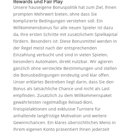
Rewards und Fair Play
Unsere hauseigene Bonuspolitik hat zum Ziel, Ihnen
prompten Mehrwert bieten, ohne dass Sie
komplizierte Bedingungen verstehen soll. Ein
Willkommensbonus für alle neuen Spieler ist dazu
da, Ihre ersten Schritte mit zusätzlichem Spielkapital
fördern. Besonders ist: Diese Bonusmittel werden in
der Regel meist nach der entsprechenden
Einzahlung verbucht und sind in vielen Spielen,
besonders Automaten, direkt nutzbar. Wir agieren
gänzlich ohne versteckte Bestimmungen und stellen
die Bonusbedingungen eindeutig und klar offen.
Unser erklärtes Bestreben liegt darin, dass Sie den
Bonus als tatsächliche Chance und nicht als Last
empfinden. Zusätzlich zu dem Willkommenspaket
gewährleisten regelmäßige Reload-Boni,
Freispielaktionen und exklusive Turniere für
anhaltende langfristige Motivation und weitere
Gewinnchancen. Ein klares übersichtliches Menü in
Ihrem eigenen Konto präsentiert Ihnen jederzeit