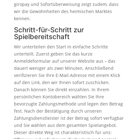
giropay und Sofortüberweisung zeigt zudem, dass
wir die Gewohnheiten des heimischen Marktes
kennen.
Schritt-für-Schritt zur
Spielbereitschaft
Wir unterteilen den Start in einfache Schritte
unterteilt. Zuerst geben Sie das kurze
Anmeldeformular auf unserer Website aus – das
dauert weniger als zwei Minuten. Anschließend
verifizieren Sie Ihre E-Mail-Adresse mit einem Klick
auf den Link, den wir Ihnen sofort zuschicken.
Danach können Sie direkt einzahlen. In Ihrem
persönlichen Kontobereich wählen Sie Ihre
bevorzugte Zahlungsmethode und legen den Betrag
fest. Nach der Bestätigung durch unseren
Zahlungsdienstleister ist der Betrag sofort verfügbar
und Sie wählen aus dem gesamten Spielangebot.
Dieser direkte Weg ist charakteristisch für uns: