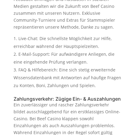
Medien gestalten wir die Zukunft von Beef Casino
zusammen mit unseren Nutzern. Exklusive
Community-Turniere und Extras für Stammspieler
repräsentieren unsere Methode, Danke zu sagen.
Live-Chat: Die schnellste Möglichkeit zur Hilfe,
erreichbar während der Hauptspielzeiten.
E-Mail-Support: Für aufwändigere Anliegen, die
eine eingehende Prüfung verlangen.
FAQ & Hilfebereich: Eine sich stetig erweiternde
Wissensdatenbank mit Antworten auf häufige Fragen
zu Konten, Boni, Zahlungen und Spielen.
Zahlungsverkehr: Zügige Ein- & Auszahlungen
Ein zuverlässiger und rascher Zahlungsverkehr
bildet ausschlaggebend für ein erstklassiges Online-
Casino. Bei Beef Casino klappen sowohl
Einzahlungen als auch Auszahlungen problemlos.
Während Einzahlungen in der Regel sofort gültig