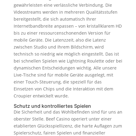
gewährleisten eine verlässliche Verbindung. Die
Videostreams werden in mehreren Qualitätsstufen
bereitgestellt, die sich automatisch Ihrer
Internetbandbreite anpassen – von kristallklarem HD
bis zu einer ressourcenschonenden Version für
mobile Geräte. Die Latenzzeit, also die Latenz
zwischen Studio und Ihrem Bildschirm, wird
technisch so niedrig wie möglich eingestellt. Das ist
bei schnellen Spielen wie Lightning Roulette oder bei
dynamischen Entscheidungen wichtig. Alle unsere
Live-Tische sind für mobile Geräte ausgelegt, mit
einer Touch-Steuerung, die speziell für das
Einsetzen von Chips und die Interaktion mit dem
Croupier entwickelt wurde.
Schutz und kontrolliertes Spielen
Die Sicherheit und das Wohlbefinden sind für uns an
oberster Stelle. Beef Casino operiert unter einer
etablierten Glücksspiellizenz, die harte Auflagen zum
Spielerschutz, fairen Spielen und finanzieller