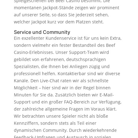
Spielgeschehen bei Beef Casino bestimmt. Die
momentanen Jackpot-Stände zeigen wir prominent
auf unserer Seite, so dass Sie jederzeit sehen,
welcher Jackpot kurz vor dem Platzen steht.
Service und Community
Ein exzellenter Kundenservice ist für uns kein Extra,
sondern vielmehr ein fester Bestandteil des Beef
Casino-Erlebnisses. Unser Support-Team wird
gebildet von erfahrenen, deutschsprachigen
Spezialisten, die Ihnen bei Anliegen zügig und
professionell helfen. Kontaktierbar sind wir diverse
Kanäle. Den Live-Chat raten wir als schnellste
Möglichkeit – hier sind wir in der Regel binnen
Minuten für Sie da. Zusätzlich bieten wir E-Mail-
Support und ein großer FAQ-Bereich zur Verfügung,
der zahlreiche allgemeine Fragen im Voraus klärt.
Wir betrachten unsere Spieler nicht als bloße
Kennziffern, sondern stets als Teil einer
dynamischen Community. Durch wiederkehrende
Feedback-Umfragen und Austausch in sozialen