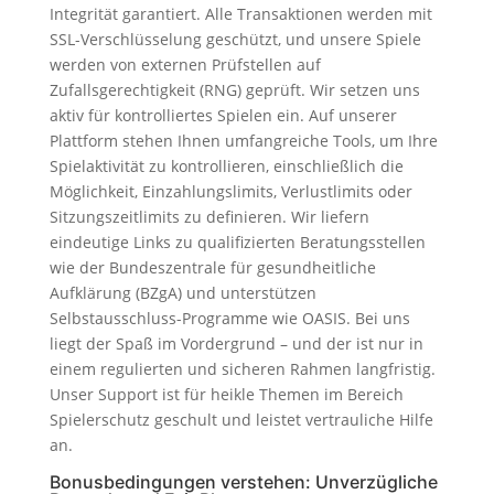
Integrität garantiert. Alle Transaktionen werden mit
SSL-Verschlüsselung geschützt, und unsere Spiele
werden von externen Prüfstellen auf
Zufallsgerechtigkeit (RNG) geprüft. Wir setzen uns
aktiv für kontrolliertes Spielen ein. Auf unserer
Plattform stehen Ihnen umfangreiche Tools, um Ihre
Spielaktivität zu kontrollieren, einschließlich die
Möglichkeit, Einzahlungslimits, Verlustlimits oder
Sitzungszeitlimits zu definieren. Wir liefern
eindeutige Links zu qualifizierten Beratungsstellen
wie der Bundeszentrale für gesundheitliche
Aufklärung (BZgA) und unterstützen
Selbstausschluss-Programme wie OASIS. Bei uns
liegt der Spaß im Vordergrund – und der ist nur in
einem regulierten und sicheren Rahmen langfristig.
Unser Support ist für heikle Themen im Bereich
Spielerschutz geschult und leistet vertrauliche Hilfe
an.
Bonusbedingungen verstehen: Unverzügliche