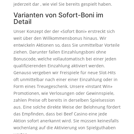
jederzeit dar , wie viel Sie bereits gespielt haben.
Varianten von Sofort-Boni im
Detail
Unser Konzept der der «Sofort Boni» erstreckt sich
weit über den Willkommensbonus hinaus. Wir
entwickeln Aktionen so, dass Sie unmittelbar Vorteile
ziehen. Darunter fallen Einzahlungsboni ohne
Bonuscode, welche vollautomatisch bei einer jeden
qualifizierenden Einzahlung aktiviert werden.
Genauso vergeben wir Freispiele für neue Slot-Hits
oft unmittelbar nach einer einer Einzahlung oder in
Form eines Treuegeschenk. Unsere «Instant Win»
Promotionen, wie Verlosungen oder Gewinnspiele,
zahlen Preise oft bereits in derselben Spielsession
aus. Eine solche direkte Weise der Belohnung fördert
das Empfinden, dass bei Beef Casino eine jede
Aktion sofort anerkannt wird. Sie müssen keinesfalls
wochenlang auf die Aktivierung von Spielguthaben