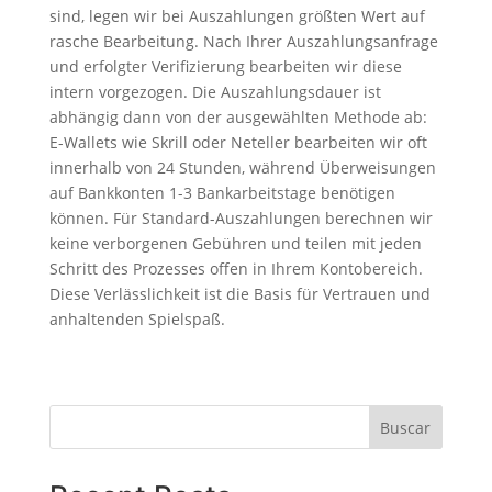
sind, legen wir bei Auszahlungen größten Wert auf
rasche Bearbeitung. Nach Ihrer Auszahlungsanfrage
und erfolgter Verifizierung bearbeiten wir diese
intern vorgezogen. Die Auszahlungsdauer ist
abhängig dann von der ausgewählten Methode ab:
E-Wallets wie Skrill oder Neteller bearbeiten wir oft
innerhalb von 24 Stunden, während Überweisungen
auf Bankkonten 1-3 Bankarbeitstage benötigen
können. Für Standard-Auszahlungen berechnen wir
keine verborgenen Gebühren und teilen mit jeden
Schritt des Prozesses offen in Ihrem Kontobereich.
Diese Verlässlichkeit ist die Basis für Vertrauen und
anhaltenden Spielspaß.
Buscar