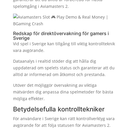
spelomgång i Aviamasters 2.
Redskap för direktövervakning för gamers i
Sverige
Vid spel i Sverige kan tillgång till viktig kontrollteknik
vara avgörande.
Dataanalys i realtid stöder dig att hålla dig
uppdaterad om spelets status och garanterar att du
alltid är informerad om åtkomst och prestanda.
Utöver det möjliggör övervakning av viktiga
mätvärden dig anpassa dina spelmetoder för bästa
möjliga effekter.
Betydelsefulla kontrolltekniker
För användare i Sverige kan rätt kontrollverktyg vara
avgörande för att följa statusen för Aviamasters 2.