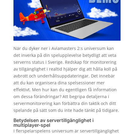
När du dyker ner i Aviamasters 2:s universum kan
det inverka på din spelupplevelse betydligt att veta
serverns status i Sverige. Redskap för monitorering
av tillgänglighet i realtid hjälper dig att hålla koll på
avbrott och underhållsuppdateringar. Det innebär
att du kan organisera dina spelsessioner mer
effektivt. Men hur kan du egentligen få information
om dessa förändringar? Att begripa detaljerna i
servermonitorering kan förbättra din taktik och ditt
spelande på sätt som du inte hade tänkt på tidigare.
Betydelsen av servertillgänglighet i
multiplayer-spel
I flerspelarspelens universum är servertillgänglighet