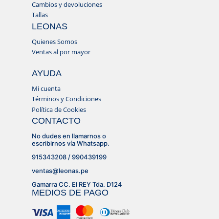
Cambios y devoluciones
Tallas
LEONAS
Quienes Somos
Ventas al por mayor
AYUDA
Mi cuenta
Términos y Condiciones
Política de Cookies
CONTACTO
No dudes en llamarnos o
escribirnos vía Whatsapp.
915343208 / 990439199
ventas@leonas.pe
Gamarra CC. El REY Tda. D124
MEDIOS DE PAGO