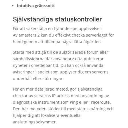
Intuitiva gränssnitt
Självständiga statuskontroller
För att säkerställa en flytande spelupplevelse i
Aviamasters 2 kan du effektivt checka serverläget för
hand genom att tillämpa några lätta åtgärder.
Starta med att gå till de auktoriserade forum eller
samhällssidorna där användare ofta publicerar
nyheter i omedelbar tid. Du kan också använda
aviseringar i spelet som upplyser dig om serverns
underhåll eller störningar.
För en mer detaljerad metod, gör självständiga
checkar av serverns IP-adress med användning av
diagnostiska instrument som Ping eller Traceroute.
Den här metoden stöder till med statusspårning och
hjälper dig att lokalisera eventuella
anslutningsbekymmer.