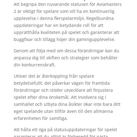
Att begripa den nuvarande statusen för Aviamasters
2 är viktigt för spelare som vill ha en kontinuerlig
upplevelse i denna flerspelarmiljö. Regelbundna
uppdateringar har en betydande roll för att
upprätthålla kvaliteten på spelet och garanterar att
buggfixar och tillägg höjer din gamingupplevelse.
Genom att följa med om dessa förändringar kan du
anpassa dig till skiften och strategier som behåller
din konkurrenskraft.
Utöver det är återkoppling från spelare
betydelsefullt; det påverkar vägen för framtida
förändringar och stöder utvecklare att finjustera
spelet efter dina önskemål. Att involvera sig i
samhället och utbyta dina åsikter ökar inte bara ditt
eget spelande utan tillför även till den allmänna
erfarenheten för samtliga.
Att hålla ett öga på statusuppdateringar för spelet
garanterar att du alltid är förberedd för nästa