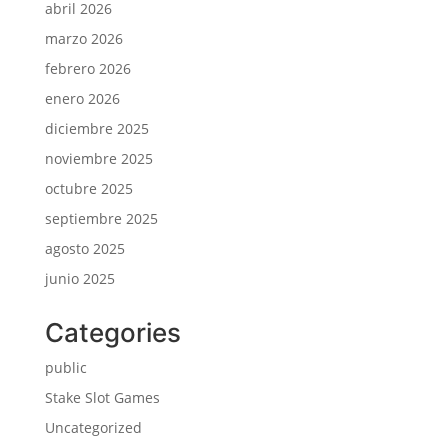
abril 2026
marzo 2026
febrero 2026
enero 2026
diciembre 2025
noviembre 2025
octubre 2025
septiembre 2025
agosto 2025
junio 2025
Categories
public
Stake Slot Games
Uncategorized