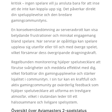
kritisk – ingen spelare vill ju ansluta bara för att inse
att de inte kan koppla upp sig. Det påverkar direkt
din spelupplevelse och den bredare
gamingcommunityns.
En konsekvensbedömning av serveravbrott kan visa
betydande frustrationer och minskat engagemang
bland spelare. När servrar är opålitliga kan spelare
uppleva sig utanför eller till och med överge spelet,
vilket försämrar dess övergripande dragningskraft.
Regelbunden monitorering hjälper spelutvecklare att
förutse svårigheter och meddela effektivt med dig,
vilket förbättrar din gamingupplevelse och stärker
lojalitet i communityn. I sin tur kan en kraftfull och
aktiv gamingcommunity ge ovärderlig feedback som
hjälper spelutvecklare att utforma en trevligare
atmosfär, vilket i slutändan leder till ett
hälsosammare och livligare spelsystem.
Översikt över Aviamasters 2-spelstatus