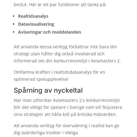
beslut. Här är ett par funktioner att tänka på:
Realtidsanalys
Datavisualisering
Aviseringar och meddelanden
Att använda dessa verktyg förbättrar inte bara din
strategi utan håller dig också involverad och
informerad om din konkurrensmiljö i Aviamasters 2.
Omfamna kraften i realtidsdataanalys för en
optimerad spelupplevelse!
Spårning av nyckeltal
När man utforskar Aviamasters 2:s konkurrensmiljö
blir det viktigt för spelare i Sverige som vill finjustera
sina strategier att hålla koll på kritiska mätvärden.
Att använda verktyg för övervakning i realtid kan ge
dig ovärderliga insikter i viktiga