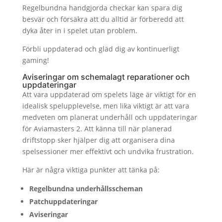
Regelbundna handgjorda checkar kan spara dig
besvär och försäkra att du alltid är förberedd att
dyka åter in i spelet utan problem.
Förbli uppdaterad och gläd dig av kontinuerligt
gaming!
Aviseringar om schemalagt reparationer och
uppdateringar
Att vara uppdaterad om spelets läge är viktigt för en
idealisk spelupplevelse, men lika viktigt är att vara
medveten om planerat underhåll och uppdateringar
för Aviamasters 2. Att känna till när planerad
driftstopp sker hjälper dig att organisera dina
spelsessioner mer effektivt och undvika frustration.
Här är några viktiga punkter att tänka på:
Regelbundna underhållsscheman
Patchuppdateringar
Aviseringar