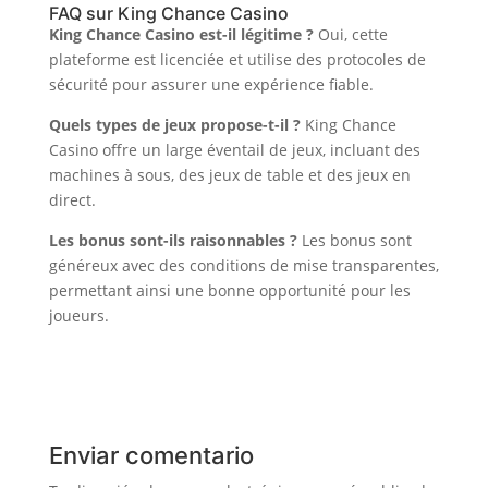
FAQ sur King Chance Casino
King Chance Casino est-il légitime ?
Oui, cette
plateforme est licenciée et utilise des protocoles de
sécurité pour assurer une expérience fiable.
Quels types de jeux propose-t-il ?
King Chance
Casino offre un large éventail de jeux, incluant des
machines à sous, des jeux de table et des jeux en
direct.
Les bonus sont-ils raisonnables ?
Les bonus sont
généreux avec des conditions de mise transparentes,
permettant ainsi une bonne opportunité pour les
joueurs.
Enviar comentario