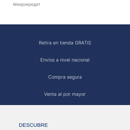
Микрокредит
Retira en tienda GRATIS
Envíos a nivel nacional
Compra segura
Venta al por mayor
DESCUBRE