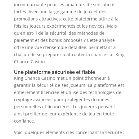
incontournable pour les amateurs de sensations
fortes. Avec une large gamme de jeux et des
promotions attractives, cette plateforme attire à la
fois les joueurs expérimentés et les novices. Mais
qu’en est-il de la sécurité, des méthodes de
paiement et des bonus proposés ? Cette analyse
offre une vue d’ensemble détaillée, permettant à
chacun de se préparer à affronter la chance sur King
Chance Casino.
Une plateforme sécurisée et fiable
King Chance Casino met un point d’honneur à
garantir la sécurité de ses joueurs. La plateforme est
entièrement licenciée et utilise des technologies de
cryptage avancées pour protéger les données
personnelles et financières. Les joueurs peuvent
ainsi profiter de leur expérience de jeu en toute
confiance.
Voici quelques éléments clés concernant la sécurité :