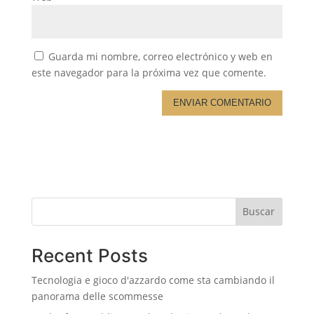
Guarda mi nombre, correo electrónico y web en
este navegador para la próxima vez que comente.
Buscar
Recent Posts
Tecnologia e gioco d'azzardo come sta cambiando il
panorama delle scommesse