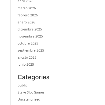
abril 2026
marzo 2026
febrero 2026
enero 2026
diciembre 2025
noviembre 2025
octubre 2025
septiembre 2025
agosto 2025
junio 2025
Categories
public
Stake Slot Games
Uncategorized