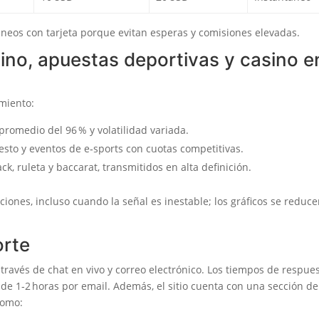
áneos con tarjeta porque evitan esperas y comisiones elevadas.
sino, apuestas deportivas y casino e
miento:
promedio del 96 % y volatilidad variada.
cesto y eventos de e‑sports con cuotas competitivas.
ck, ruleta y baccarat, transmitidos en alta definición.
ciones, incluso cuando la señal es inestable; los gráficos se reduc
orte
a través de chat en vivo y correo electrónico. Los tiempos de respue
de 1‑2 horas por email. Además, el sitio cuenta con una sección de
como: