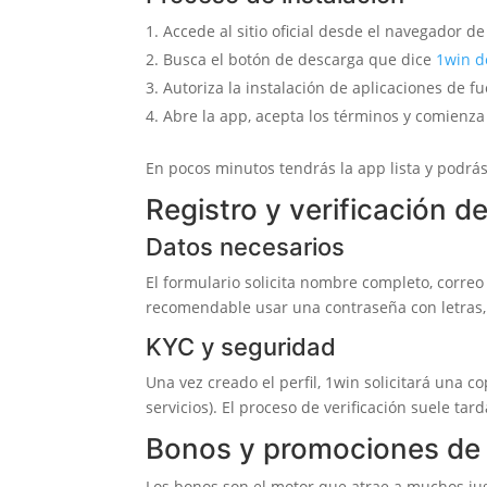
Accede al sitio oficial desde el navegador de
Busca el botón de descarga que dice
1win d
Autoriza la instalación de aplicaciones de f
Abre la app, acepta los términos y comienza 
En pocos minutos tendrás la app lista y podrás 
Registro y verificación d
Datos necesarios
El formulario solicita nombre completo, correo
recomendable usar una contraseña con letras,
KYC y seguridad
Una vez creado el perfil, 1win solicitará una 
servicios). El proceso de verificación suele tar
Bonos y promociones de
Los bonos son el motor que atrae a muchos ju