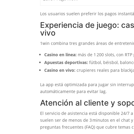
Los usuarios suelen preferir los pagos instant
Experiencia de juego: ca
vivo
1win combina tres grandes áreas de entreteni
Casino en línea:
más de 1 200 slots, con RTP 
Apuestas deportivas:
fútbol, béisbol, balon
Casino en vivo:
crupieres reales para blackja
La app está optimizada para jugar sin interrup
automáticamente para evitar lag.
Atención al cliente y sop
El servicio de asistencia está disponible 24/7 
suelen ser de menos de 3 minutos en el chat y 
preguntas frecuentes (FAQ) que cubre temas 