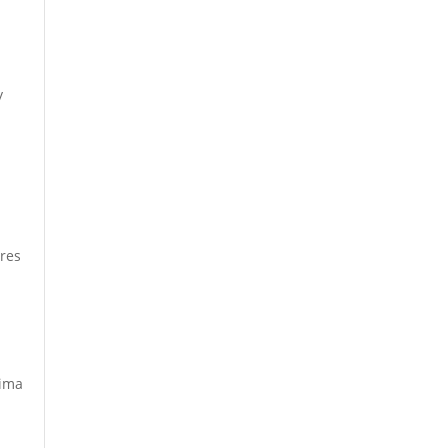
y
ores
tima