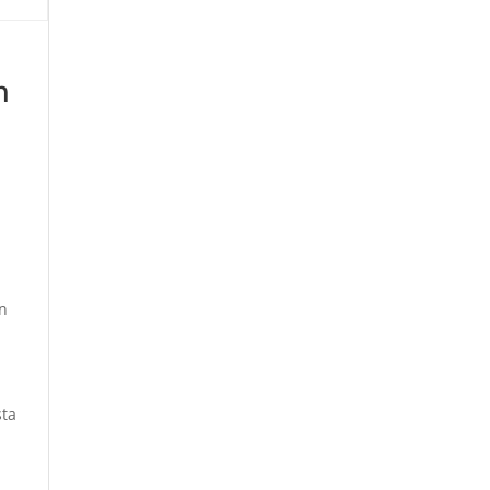
n
en
sta