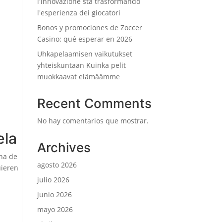
l'innovazione sta trasformando
l'esperienza dei giocatori
Bonos y promociones de Zoccer
Casino: qué esperar en 2026
Uhkapelaamisen vaikutukset
yhteiskuntaan Kuinka pelit
muokkaavat elämäämme
Recent Comments
No hay comentarios que mostrar.
ela
Archives
una de
agosto 2026
uieren
julio 2026
junio 2026
mayo 2026