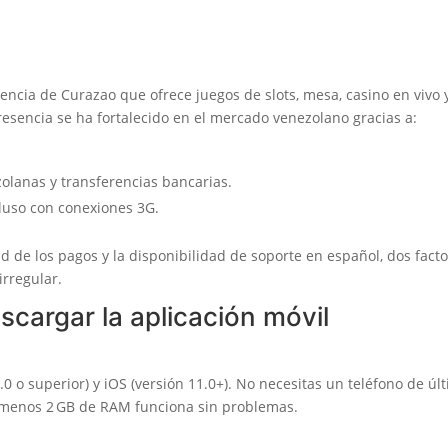
cencia de Curazao que ofrece juegos de slots, mesa, casino en vivo 
resencia se ha fortalecido en el mercado venezolano gracias a:
olanas y transferencias bancarias.
cluso con conexiones 3G.
d de los pagos y la disponibilidad de soporte en español, dos fact
irregular.
scargar la aplicación móvil
0 o superior) y iOS (versión 11.0+). No necesitas un teléfono de úl
menos 2 GB de RAM funciona sin problemas.