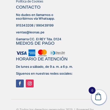
Política de Cookies
CONTACTO
No dudes en llamarnos o
escribirnos vía Whatsapp.
915343208 / 990439199
ventas@leonas.pe
Gamarra CC. El REY Tda. D124
MEDIOS DE PAGO
HORARIO DE ATENCIÓN
De lunes a sábado, de 9 a. m. a 6 p. m.
Síguenos en nuestras redes sociales:
0
© Desarrollado por
© Todos los derechos reservados 2023. | Powered by
Lujhon – Agencia de Marketing