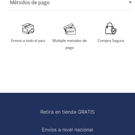
Métodos de pago
No usar maquina secadora.
Secarlo en sombra.
Aceptamos tarjetas de crédito, débito, transferencias
bancarias y billeteras digitales.
No remojar
Multiple metodos de
Compra Segura
Envios a todo el pais
pago
Planchar a temperatura moderada
Retira en tienda GRATIS
Envíos a nivel nacional