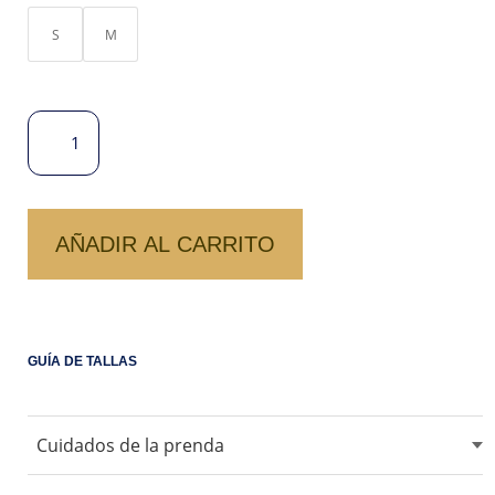
S
M
POLO
BASIC
CUELLO
V
CANTIDAD
AÑADIR AL CARRITO
GUÍA DE TALLAS
Cuidados de la prenda
No usar blanqueadores ni lejia.