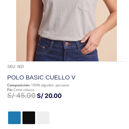
SKU:
N/D
POLO BASIC CUELLO V
Composición:
100% algodón peruano
Fit:
Corte clásico
S/
45.00
EL
EL
S/
20.00
PRECIO
PRECIO
ORIGINAL
ACTUAL
ERA:
ES:
S/ 45.00.
S/ 20.00.