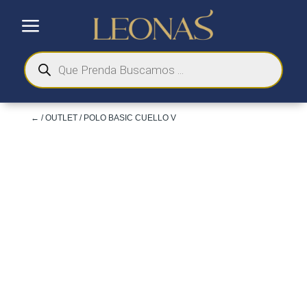
a
Búsqueda
de
productos
←
/
OUTLET
/ POLO BASIC CUELLO V