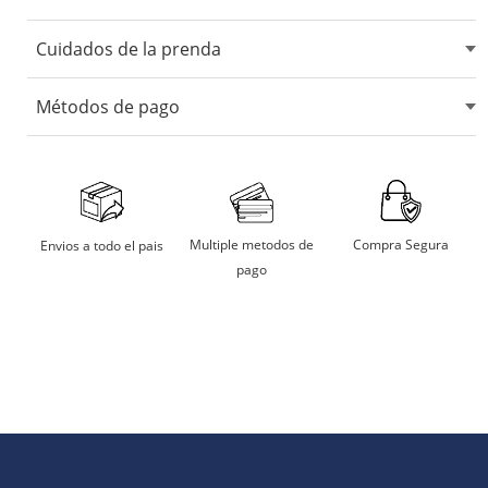
Cuidados de la prenda
No usar blanqueadores ni lejia.
Métodos de pago
No usar maquina secadora.
Secarlo en sombra.
Aceptamos tarjetas de crédito, débito, transferencias
bancarias y billeteras digitales.
No remojar
Multiple metodos de
Compra Segura
Envios a todo el pais
pago
Planchar a temperatura moderada