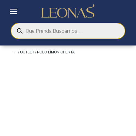
a
Búsqueda
de
productos
←
/
OUTLET
/ POLO LIMÓN OFERTA