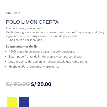
SKU:
N/D
POLO LIMÓN OFERTA
Fresco, suave y con actitud.
Hecho en algodón peruano, con estampado de limón que alegra el día y
logo dorado en la manga para un toque de poder sutil.
Tu básico con personalidad.
Lo que amamos de él:
100% algodón peruano: suave, fresco y duradero.
Estampado frontal de limón, alegre y con personalidad.
Logo metálico dorado en la manga: detalle que habla por ti.
Hecho en Perú, con amor y propósito.
S/
69.00
EL
EL
S/
20.00
PRECIO
PRECIO
ORIGINAL
ACTUAL
ERA:
ES:
S/ 69.00.
S/ 20.00.