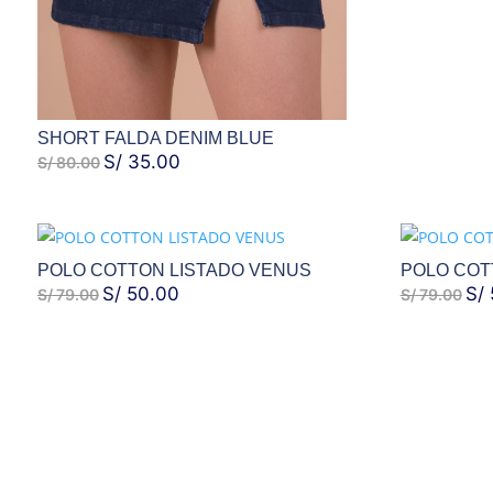
SHORT FALDA DENIM BLUE
EL
S/
35.00
EL
S/
80.00
PRECIO
PRECIO
ORIGINAL
ACTUAL
ERA:
ES:
POLO COTTON LISTADO VENUS
POLO COT
S/ 80.00.
S/ 35.00.
EL
S/
50.00
EL
EL
S/
S/
79.00
S/
79.00
PRECIO
PRECIO
PRE
ORIGINAL
ACTUAL
ORI
ERA:
ES:
ERA
S/ 79.00.
S/ 50.00.
S/ 