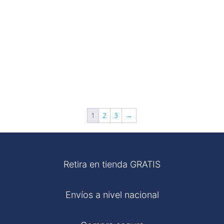
1
2
3
→
Retira en tienda GRATIS
Envíos a nivel nacional