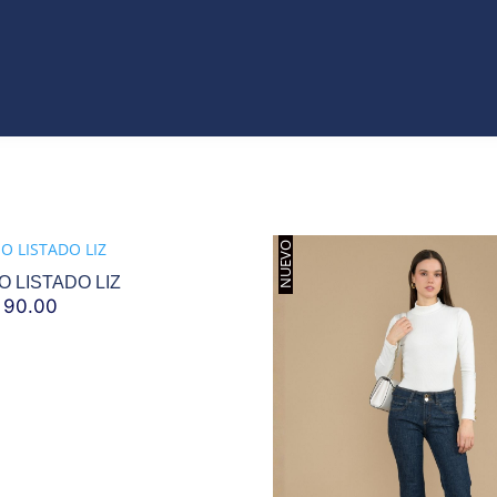
VO
JEANS
ROPA
COLECCIONES
ACCES
T
CATÁLAGOS
NUEVO
O LISTADO LIZ
90.00
EL
ECIO
PRECIO
IGINAL
ACTUAL
A:
ES:
119.00.
S/ 90.00.