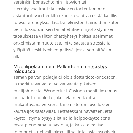
Varsinkin bonusehtoihin liittyvien tai
kierrätysvaatimuksia koskevien tarkentaminen
asiantuntevan henkilön kanssa saattaa estää kalliiksi
tulevia erehdyksiä. Lisäksi teknisten häiriöiden, kuten
pelin lukkiutumisen tai talletuksen myöhästymisen,
tapauksessa välitön chattiyhteys hoitaa useimmat
ongelmista minuuteissa, mikä säästää stressiä ja
ylläpitää keskittymisen pelissä, jossa sen pitääkin
olla.
Mobiilipelaaminen: Palkintojen metsästys
reissussa
Tämän päivän pelaaja ei ole sidottu tietokoneeseen,
ja merkittävät voitot voivat vaatia pikaisen
mielijohteesta. Wonderluck Casinon mobiilikokemus
on laadittu huolella, joko selaimen kautta
mukautuvana versiona tai omistetun sovelluksen
kautta (jos saatavilla). Testatessani havaitsen, että
käyttöliittymä pysyy siistinä ja helppokäyttöisenä
myös pienemmällä näytöllä, ja kaikki oleelliset
toiminnot – pelivalikoima, tilihallinta, asiakaspalvelu