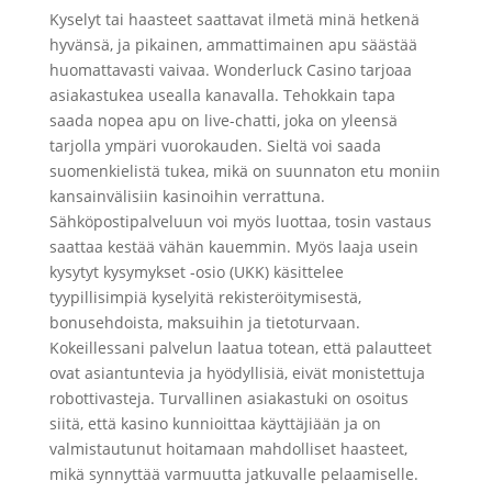
Kyselyt tai haasteet saattavat ilmetä minä hetkenä
hyvänsä, ja pikainen, ammattimainen apu säästää
huomattavasti vaivaa. Wonderluck Casino tarjoaa
asiakastukea usealla kanavalla. Tehokkain tapa
saada nopea apu on live-chatti, joka on yleensä
tarjolla ympäri vuorokauden. Sieltä voi saada
suomenkielistä tukea, mikä on suunnaton etu moniin
kansainvälisiin kasinoihin verrattuna.
Sähköpostipalveluun voi myös luottaa, tosin vastaus
saattaa kestää vähän kauemmin. Myös laaja usein
kysytyt kysymykset -osio (UKK) käsittelee
tyypillisimpiä kyselyitä rekisteröitymisestä,
bonusehdoista, maksuihin ja tietoturvaan.
Kokeillessani palvelun laatua totean, että palautteet
ovat asiantuntevia ja hyödyllisiä, eivät monistettuja
robottivasteja. Turvallinen asiakastuki on osoitus
siitä, että kasino kunnioittaa käyttäjiään ja on
valmistautunut hoitamaan mahdolliset haasteet,
mikä synnyttää varmuutta jatkuvalle pelaamiselle.