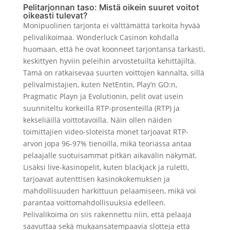
Pelitarjonnan taso: Mistä oikein suuret voitot
oikeasti tulevat?
Monipuolinen tarjonta ei välttämättä tarkoita hyvää
pelivalikoimaa. Wonderluck Casinon kohdalla
huomaan, että he ovat koonneet tarjontansa tarkasti,
keskittyen hyviin peleihin arvostetuilta kehittäjiltä.
Tämä on ratkaisevaa suurten voittojen kannalta, sillä
pelivalmistajien, kuten NetEntin, Play’n GO:n,
Pragmatic Playn ja Evolutionin, pelit ovat usein
suunniteltu korkeilla RTP-prosenteilla (RTP) ja
kekseliäillä voittotavoilla. Näin ollen näiden
toimittajien video-sloteista monet tarjoavat RTP-
arvon jopa 96-97% tienoilla, mikä teoriassa antaa
pelaajalle suotuisammat pitkän aikavälin näkymät.
Lisäksi live-kasinopelit, kuten blackjack ja ruletti,
tarjoavat autenttisen kasinokokemuksen ja
mahdollisuuden harkittuun pelaamiseen, mikä voi
parantaa voittomahdollisuuksia edelleen.
Pelivalikoima on siis rakennettu niin, että pelaaja
saavuttaa sekä mukaansatempaavia slotteja että