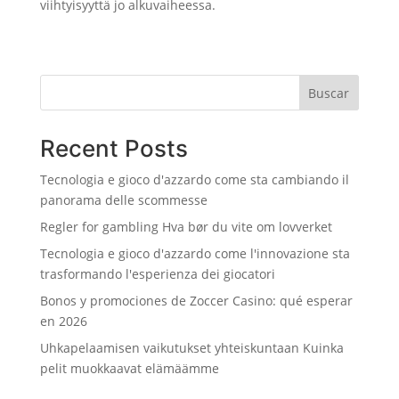
viihtyisyyttä jo alkuvaiheessa.
Buscar
Recent Posts
Tecnologia e gioco d'azzardo come sta cambiando il
panorama delle scommesse
Regler for gambling Hva bør du vite om lovverket
Tecnologia e gioco d'azzardo come l'innovazione sta
trasformando l'esperienza dei giocatori
Bonos y promociones de Zoccer Casino: qué esperar
en 2026
Uhkapelaamisen vaikutukset yhteiskuntaan Kuinka
pelit muokkaavat elämäämme