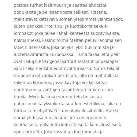
poistaa turhat kielimuurit ja saattaa ehdoista,
bonuksista ja pelisäännöistä selkeät. Toisena,
maksutavat kattavat Suomen yleisimmät vaihtoehdot,
kuten pankkisiirrot, siru- ja luottokortit sekä e-
lompakot, joka tekee rahaliikenteestä suoraviivaista.
Kolmanneksi, kasino toimii Maltan peluviranomaisen
MGA:n lisenssillä, joka on yksi yksi tiukimmista ja
luotettavimmista Euroopassa. Tämä takaa, että pelit
ovat reiluja, RNG-generaattorit testatut, ja pelaajien
varat sekä henkilötiedot ovat turvassa. Nämä tekijät
muodostavat vankan perustan, jolla on mahdollista
rakentaa kokemus, jossa käyttäjä voi keskittyä
nautintoon ja voittojen tavoitteluun ilman turhia
huolia. Myös kasinon suunnittelu heijastaa
pohjoismaista yksinkertaisuuden estetiikkaa, joka on
tuttua ja miellyttävää suomalaiselle silmälle. Kaikki
nämä yhdessä luo alustan, joka on enemmän
kotimaiselta palvelulta kuin etäiseltä kansainväliseltä
operaattorilta, joka kasvattaa luottamusta ja