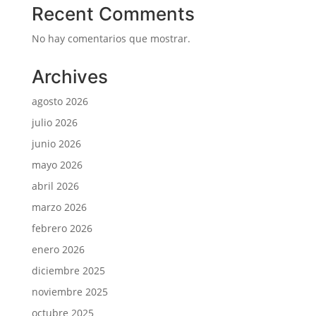
Recent Comments
No hay comentarios que mostrar.
Archives
agosto 2026
julio 2026
junio 2026
mayo 2026
abril 2026
marzo 2026
febrero 2026
enero 2026
diciembre 2025
noviembre 2025
octubre 2025