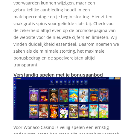
voorwaarden kunnen wijzigen, maar een
gebruikelijke aanbieding houdt in een
matchpercentage op je begin storting. Hier zitten
vaak gratis spins voor geliefde slots bij. Check voor
de zekerheid altijd even op de promotiepagina van
de website voor de nieuwste cijfers en limieten. Wij
vinden duidelijkheid essentieel. Daarom noemen we
zaken als de minimale storting, het maximale
bonusbedrag en de speelvereisten altijd
transparant.
Verstandig spelen met je bonusaanbod
Voor Wonaco Casino is veilig spelen een ernstig