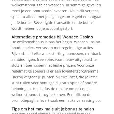
welkomstbonus te aanvaarden. In sommige gevallen
moet je een bonuscode invoeren. Als je dit vergeet,
speelt u alleen met je eigen gestorte geld en ontgaat
je de bonus. Bevestig de transactie en de bonus
wordt meteen op je account gestort.
Alternatieve promoties bij Wonaco Casino
De welkomstbonus is pas het begin. Wonaco Casino
houdt spelers verrassen met regelmatige acties.
Bijvoorbeeld elke week stortingsbonussen, cashback
aanbiedingen, free spins voor nieuw uitgebrachte
slots en toernooien met leuke prijzen. Voor onze
regelmatige spelers is er een loyaliteitsprogramma.
Hierbij vergaar je punten bij elke inzet, die je later
kunt ruilen voor bonusgeld, gratis spins of andere
beloningen. Het is dus de moeite om ook na je
welkomstbonus terug te komen. Een blik op de
promotiepagina levert vaak een leuke verrassing op.
Tips om het maximale uit je bonus te halen
Met een aantal slimme keuzes behaal je meer