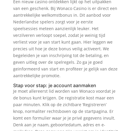
Een nieuw casino ontdekken lijkt op het uitpakken
van een geschenk. Bij Wonaco Casino is er direct een
aantrekkelijke welkomstbonus in. Dit aanbod voor
Nederlandse spelers zorgt voor je eerste
speelsessies meteen aanzienlijk leuker. Het
verzilveren verloopt soepel, zodat je weinig tijd
verliest voor je van start kunt gaan. Hier leggen we
precies uit hoe je deze bonus veilig activeert. We
begeleiden je van inschrijving tot de betaling, en
geven uitleg over de spelregels. Zo ga je goed
geïnformeerd van start en profiteer je gelijk van deze
aantrekkelijke promotie.
Stap voor stap: je account aanmaken
Je moet allereerst lid worden van Wonaco voordat je
de bonus kunt krijgen. De registratie kost maar een
paar minuten. Klik op de zichtbare ‘Registreren’
knop, normaliter rechtsboven op de startpagina. Er
komt een formulier waar je je privé gegevens invult.
Denk aan je naam, geboortedatum, adres en e-