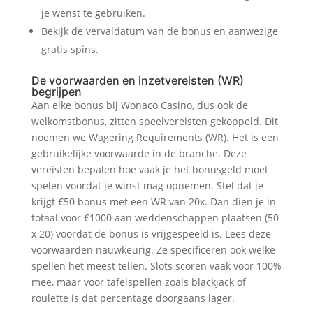
je wenst te gebruiken.
Bekijk de vervaldatum van de bonus en aanwezige
gratis spins.
De voorwaarden en inzetvereisten (WR)
begrijpen
Aan elke bonus bij Wonaco Casino, dus ook de
welkomstbonus, zitten speelvereisten gekoppeld. Dit
noemen we Wagering Requirements (WR). Het is een
gebruikelijke voorwaarde in de branche. Deze
vereisten bepalen hoe vaak je het bonusgeld moet
spelen voordat je winst mag opnemen. Stel dat je
krijgt €50 bonus met een WR van 20x. Dan dien je in
totaal voor €1000 aan weddenschappen plaatsen (50
x 20) voordat de bonus is vrijgespeeld is. Lees deze
voorwaarden nauwkeurig. Ze specificeren ook welke
spellen het meest tellen. Slots scoren vaak voor 100%
mee, maar voor tafelspellen zoals blackjack of
roulette is dat percentage doorgaans lager.