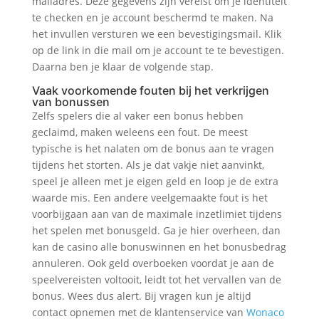
mailadres. Deze gegevens zijn vereist om je identiteit
te checken en je account beschermd te maken. Na
het invullen versturen we een bevestigingsmail. Klik
op de link in die mail om je account te te bevestigen.
Daarna ben je klaar de volgende stap.
Vaak voorkomende fouten bij het verkrijgen
van bonussen
Zelfs spelers die al vaker een bonus hebben
geclaimd, maken weleens een fout. De meest
typische is het nalaten om de bonus aan te vragen
tijdens het storten. Als je dat vakje niet aanvinkt,
speel je alleen met je eigen geld en loop je de extra
waarde mis. Een andere veelgemaakte fout is het
voorbijgaan aan van de maximale inzetlimiet tijdens
het spelen met bonusgeld. Ga je hier overheen, dan
kan de casino alle bonuswinnen en het bonusbedrag
annuleren. Ook geld overboeken voordat je aan de
speelvereisten voltooit, leidt tot het vervallen van de
bonus. Wees dus alert. Bij vragen kun je altijd
contact opnemen met de klantenservice van
Wonaco