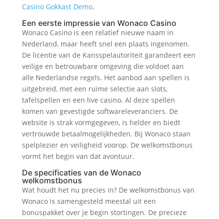
Casino Gokkast Demo
.
Een eerste impressie van Wonaco Casino
Wonaco Casino is een relatief nieuwe naam in
Nederland, maar heeft snel een plaats ingenomen.
De licentie van de Kansspelautoriteit garandeert een
veilige en betrouwbare omgeving die voldoet aan
alle Nederlandse regels. Het aanbod aan spellen is
uitgebreid, met een ruime selectie aan slots,
tafelspellen en een live casino. Al deze spellen
komen van gevestigde softwareleveranciers. De
website is strak vormgegeven, is helder en biedt
vertrouwde betaalmogelijkheden. Bij Wonaco staan
spelplezier en veiligheid voorop. De welkomstbonus
vormt het begin van dat avontuur.
De specificaties van de Wonaco
welkomstbonus
Wat houdt het nu precies in? De welkomstbonus van
Wonaco is samengesteld meestal uit een
bonuspakket over je begin stortingen. De precieze