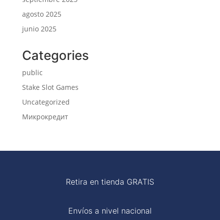
agosto 2025
junio 2025
Categories
public
Stake Slot Games
Uncategorized
Микрокредит
Retira en tienda GRATIS
Envíos a nivel nacional