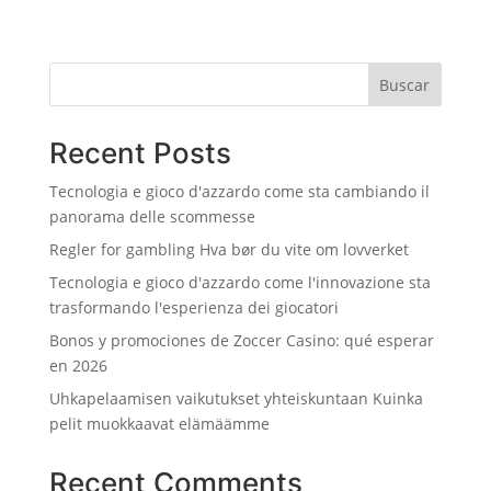
Buscar
Recent Posts
Tecnologia e gioco d'azzardo come sta cambiando il
panorama delle scommesse
Regler for gambling Hva bør du vite om lovverket
Tecnologia e gioco d'azzardo come l'innovazione sta
trasformando l'esperienza dei giocatori
Bonos y promociones de Zoccer Casino: qué esperar
en 2026
Uhkapelaamisen vaikutukset yhteiskuntaan Kuinka
pelit muokkaavat elämäämme
Recent Comments