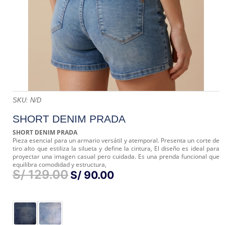
SKU:
N/D
SHORT DENIM PRADA
SHORT DENIM PRADA
Pieza esencial para un armario versátil y atemporal. Presenta un corte de
tiro alto que estiliza la silueta y define la cintura, El diseño es ideal para
proyectar una imagen casual pero cuidada. Es una prenda funcional que
equilibra comodidad y estructura,
S/
129.00
EL
EL
S/
90.00
PRECIO
PRECIO
ORIGINAL
ACTUAL
ERA:
ES:
S/ 129.00.
S/ 90.00.