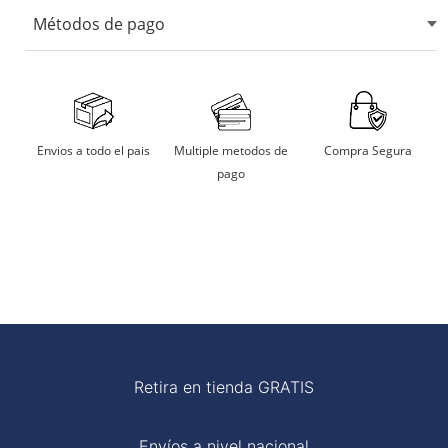
No usar blanqueadores ni lejia.
Métodos de pago
No usar maquina secadora.
Secarlo en sombra.
Aceptamos tarjetas de crédito, débito, transferencias
bancarias y billeteras digitales.
No remojar
Multiple metodos de
Compra Segura
Envios a todo el pais
pago
Planchar a temperatura moderada
Retira en tienda GRATIS
Envíos a nivel nacional