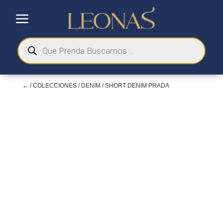
a
Búsqueda
de
productos
←
/
COLECCIONES
/
DENIM
/ SHORT DENIM PRADA