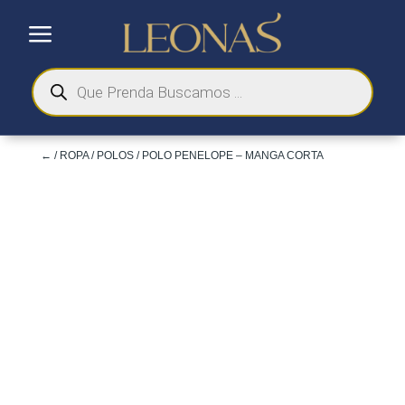
a
Búsqueda
de
productos
←
/
ROPA
/
POLOS
/ POLO PENELOPE – MANGA CORTA