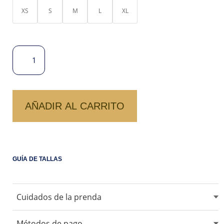
XS
S
M
L
XL
POLO
PENELOPE
-
MANGA
CORTA
AÑADIR AL CARRITO
CANTIDAD
GUÍA DE TALLAS
Cuidados de la prenda
No usar blanqueadores ni lejia.
Métodos de pago