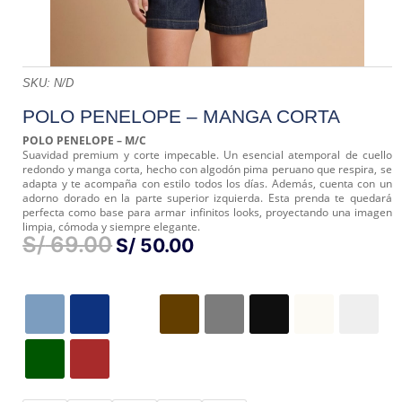
SKU:
N/D
POLO PENELOPE – MANGA CORTA
POLO PENELOPE – M/C
Suavidad premium y corte impecable. Un esencial atemporal de cuello
redondo y manga corta, hecho con algodón pima peruano que respira, se
adapta y te acompaña con estilo todos los días. Además, cuenta con un
adorno dorado en la parte superior izquierda. Esta prenda te quedará
perfecta como base para armar infinitos looks, proyectando una imagen
limpia, cómoda y siempre elegante.
S/
69.00
EL
EL
S/
50.00
PRECIO
PRECIO
ORIGINAL
ACTUAL
ERA:
ES:
S/ 69.00.
S/ 50.00.