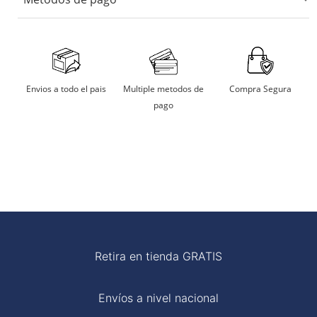
No usar maquina secadora.
Secarlo en sombra.
Aceptamos tarjetas de crédito, débito, transferencias
bancarias y billeteras digitales.
No remojar
Multiple metodos de
Compra Segura
Envios a todo el pais
pago
Planchar a temperatura moderada
Retira en tienda GRATIS
Envíos a nivel nacional