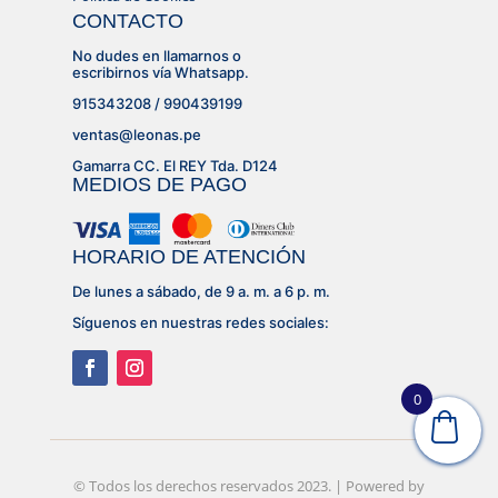
CONTACTO
No dudes en llamarnos o
escribirnos vía Whatsapp.
915343208 / 990439199
ventas@leonas.pe
Gamarra CC. El REY Tda. D124
MEDIOS DE PAGO
HORARIO DE ATENCIÓN
De lunes a sábado, de 9 a. m. a 6 p. m.
Síguenos en nuestras redes sociales:
0
© Desarrollado por
© Todos los derechos reservados 2023. | Powered by
Lujhon – Agencia de Marketing