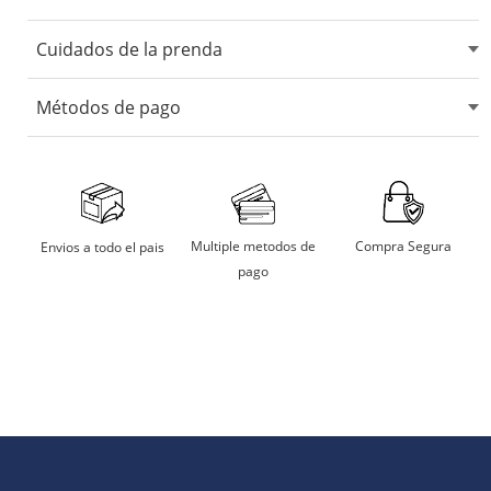
Cuidados de la prenda
No usar blanqueadores ni lejia.
Métodos de pago
No usar maquina secadora.
Secarlo en sombra.
Aceptamos tarjetas de crédito, débito, transferencias
bancarias y billeteras digitales.
No remojar
Multiple metodos de
Compra Segura
Envios a todo el pais
pago
Planchar a temperatura moderada