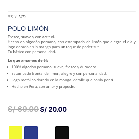
SKU:
N/D
POLO LIMÓN
Fresco, suave y con actitud.
Hecho en algodón peruano, con estampado de limón que alegra el día y
logo dorado en la manga para un toque de poder sutil.
Tu básico con personalidad.
Lo que amamos de él:
100% algodón peruano: suave, fresco y duradero.
Estampado frontal de limón, alegre y con personalidad.
Logo metálico dorado en la manga: detalle que habla por ti.
Hecho en Perú, con amor y propósito.
S/
69.00
EL
EL
S/
20.00
PRECIO
PRECIO
ORIGINAL
ACTUAL
ERA:
ES:
S/ 69.00.
S/ 20.00.