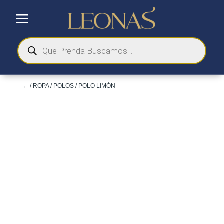
a
Búsqueda
de
productos
←
/
ROPA
/
POLOS
/ POLO LIMÓN