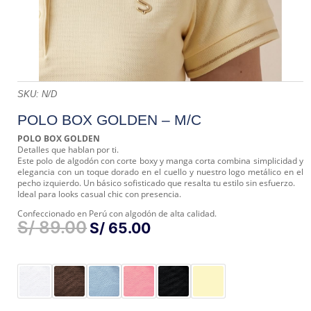
SKU:
N/D
POLO BOX GOLDEN – M/C
POLO BOX GOLDEN
Detalles que hablan por ti.
Este polo de algodón con corte boxy y manga corta combina simplicidad y
elegancia con un toque dorado en el cuello y nuestro logo metálico en el
pecho izquierdo. Un básico sofisticado que resalta tu estilo sin esfuerzo.
Ideal para looks casual chic con presencia.
Confeccionado en Perú con algodón de alta calidad.
S/
89.00
EL
EL
S/
65.00
PRECIO
PRECIO
ORIGINAL
ACTUAL
ERA:
ES:
S/ 89.00.
S/ 65.00.