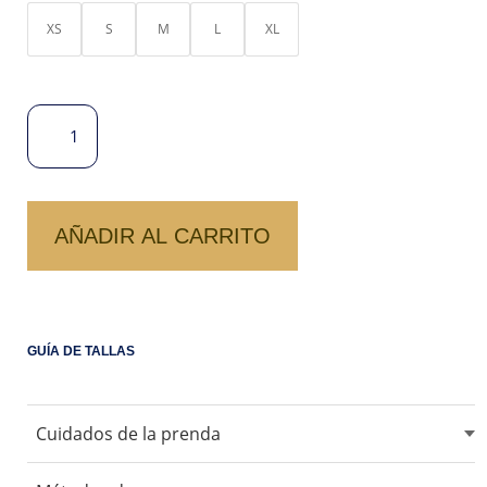
XS
S
M
L
XL
POLO
BOX
GOLDEN
–
M/C
AÑADIR AL CARRITO
CANTIDAD
GUÍA DE TALLAS
Cuidados de la prenda
No usar blanqueadores ni lejia.