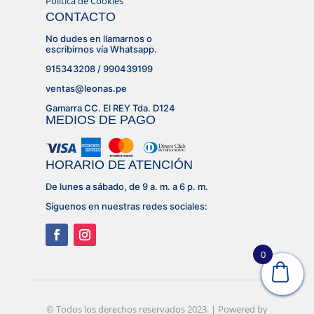
Política de Cookies
CONTACTO
No dudes en llamarnos o
escribirnos vía Whatsapp.
915343208 / 990439199
ventas@leonas.pe
Gamarra CC. El REY Tda. D124
MEDIOS DE PAGO
HORARIO DE ATENCIÓN
De lunes a sábado, de 9 a. m. a 6 p. m.
Síguenos en nuestras redes sociales:
0
© Desarrollado por
© Todos los derechos reservados 2023. | Powered by
Lujhon – Agencia de Marketing