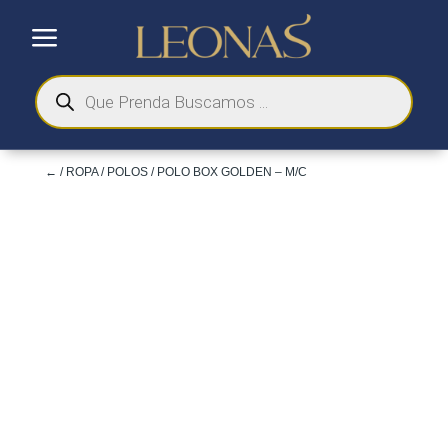
a
Búsqueda
de
productos
←
/
ROPA
/
POLOS
/ POLO BOX GOLDEN – M/C