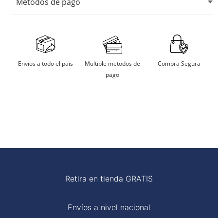
Métodos de pago
No usar maquina secadora.
Secarlo en sombra.
Aceptamos tarjetas de crédito, débito, transferencias
bancarias y billeteras digitales.
No remojar
Multiple metodos de
Compra Segura
Envios a todo el pais
pago
Planchar a temperatura moderada
Retira en tienda GRATIS
Envíos a nivel nacional