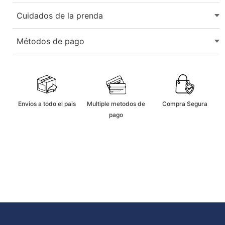
Cuidados de la prenda
No usar blanqueadores ni lejia.
Métodos de pago
No usar maquina secadora.
Secarlo en sombra.
Aceptamos tarjetas de crédito, débito, transferencias
bancarias y billeteras digitales.
No remojar
Multiple metodos de
Compra Segura
Envios a todo el pais
pago
Planchar a temperatura moderada