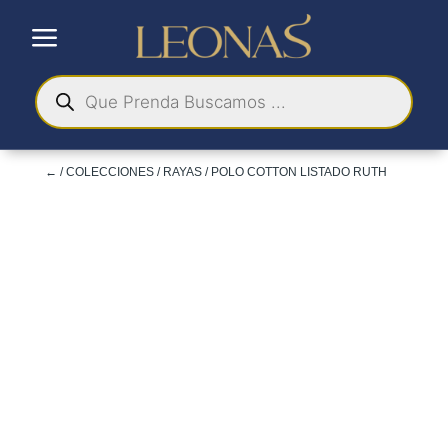
a
Búsqueda
de
productos
←
/
COLECCIONES
/
RAYAS
/ POLO COTTON LISTADO RUTH