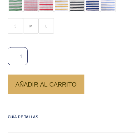
ERA:
ES:
S/ 79.00.
S/ 50.00.
S
M
L
POLO
COTTON
LISTADO
VENUS
CANTIDAD
AÑADIR AL CARRITO
GUÍA DE TALLAS