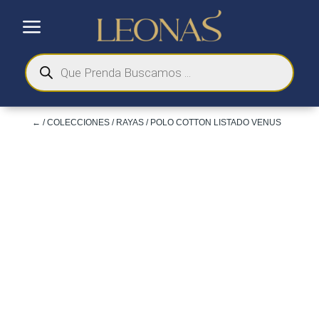
a
Búsqueda
de
productos
←
/
COLECCIONES
/
RAYAS
/ POLO COTTON LISTADO VENUS