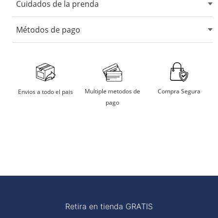
Cuidados de la prenda
No usar blanqueadores ni lejia.
Métodos de pago
No usar maquina secadora.
Secarlo en sombra.
Aceptamos tarjetas de crédito, débito, transferencias
bancarias y billeteras digitales.
No remojar
Multiple metodos de
Compra Segura
Envios a todo el pais
pago
Planchar a temperatura moderada
Retira en tienda GRATIS