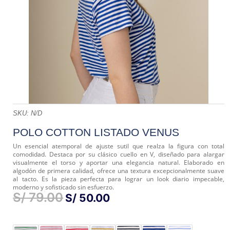
SKU:
N/D
POLO COTTON LISTADO VENUS
Un esencial atemporal de ajuste sutil que realza la figura con total
comodidad. Destaca por su clásico cuello en V, diseñado para alargar
visualmente el torso y aportar una elegancia natural. Elaborado en
algodón de primera calidad, ofrece una textura excepcionalmente suave
al tacto. Es la pieza perfecta para lograr un look diario impecable,
moderno y sofisticado sin esfuerzo.
S/
79.00
EL
EL
S/
50.00
PRECIO
PRECIO
ORIGINAL
ACTUAL