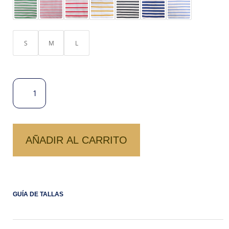
ERA:
ES:
S/ 79.00.
S/ 50.00.
S
M
L
POLO
COTTON
LISTADO
VENUS
CANTIDAD
AÑADIR AL CARRITO
GUÍA DE TALLAS