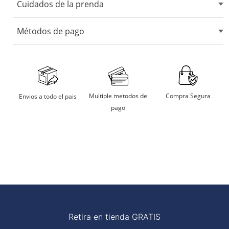
Cuidados de la prenda
No usar blanqueadores ni lejia.
Métodos de pago
No usar maquina secadora.
Secarlo en sombra.
Aceptamos tarjetas de crédito, débito, transferencias
bancarias y billeteras digitales.
No remojar
Multiple metodos de
Compra Segura
Envios a todo el pais
pago
Planchar a temperatura moderada
Retira en tienda GRATIS