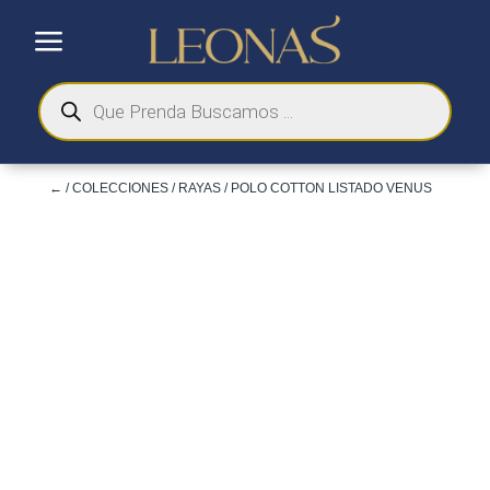
a
Búsqueda
de
productos
←
/
COLECCIONES
/
RAYAS
/ POLO COTTON LISTADO VENUS