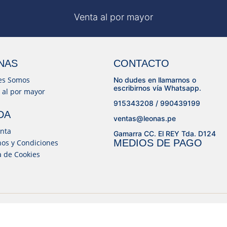
Venta al por mayor
NAS
CONTACTO
es Somos
No dudes en llamarnos o
escribirnos vía Whatsapp.
 al por mayor
915343208 / 990439199
DA
ventas@leonas.pe
nta
Gamarra CC. El REY Tda. D124
MEDIOS DE PAGO
os y Condiciones
ca de Cookies
© Todos los derechos reservados 2023. | Powered by
© Desarrollado por
Lujhon – Agencia de Marketing Digital
Lujhon