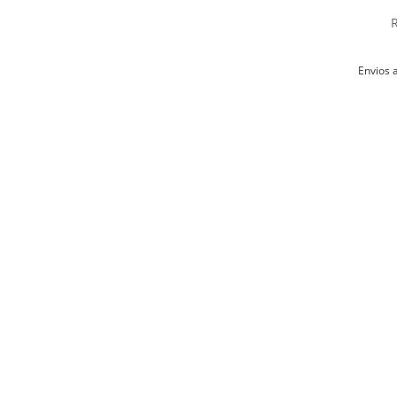
billeteras 
No re
Planc
Envios a