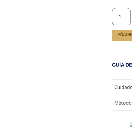
POLO
BASICO
CANTIDA
AÑADI
GUÍA D
Cuidado
No us
Método
No us
Secar
Aceptamos 