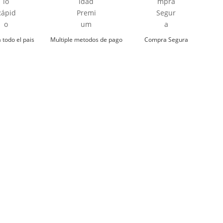
digitales.
mojar
har a temperatura moderada
 todo el pais
Multiple metodos de pago
Compra Segura