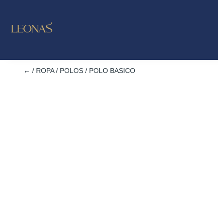
LO NUE
OUTL
←
/
ROPA
/
POLOS
/ POLO BASICO