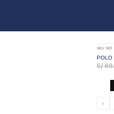
VO
JEANS
ROPA
COLECCIONES
ACCES
ET
CATÁLAGOS
SKU:
N/D
POLO
S/
69
S