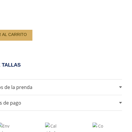
D
R AL CARRITO
E TALLAS
s de la prenda
ar blanqueadores ni lejia.
s de pago
ar maquina secadora.
lo en sombra.
tarjetas de crédito, débito, transferencias bancarias y