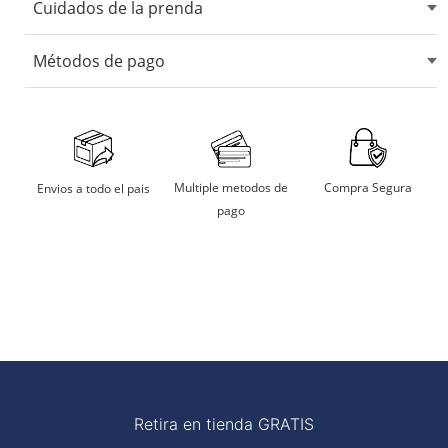
Cuidados de la prenda
No usar blanqueadores ni lejia.
Métodos de pago
No usar maquina secadora.
Secarlo en sombra.
Aceptamos tarjetas de crédito, débito, transferencias
bancarias y billeteras digitales.
No remojar
Multiple metodos de
Compra Segura
Envios a todo el pais
pago
Planchar a temperatura moderada
Retira en tienda GRATIS