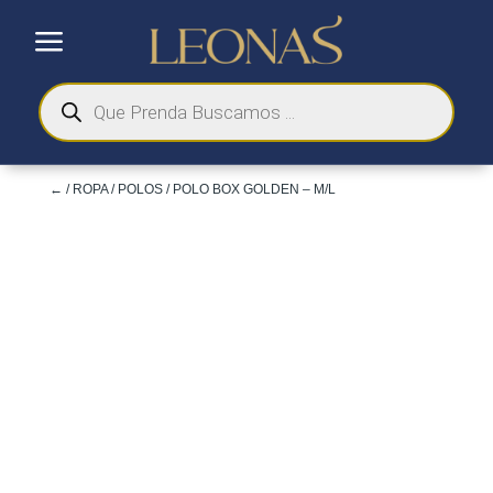
a
Búsqueda
de
productos
←
/
ROPA
/
POLOS
/ POLO BOX GOLDEN – M/L