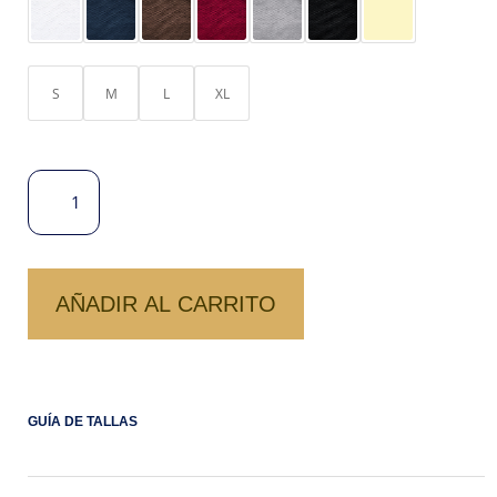
ERA:
ES:
S/ 89.00.
S/ 70.00.
S
M
L
XL
POLO
BOX
GOLDEN
-
M/L
AÑADIR AL CARRITO
CANTIDAD
GUÍA DE TALLAS