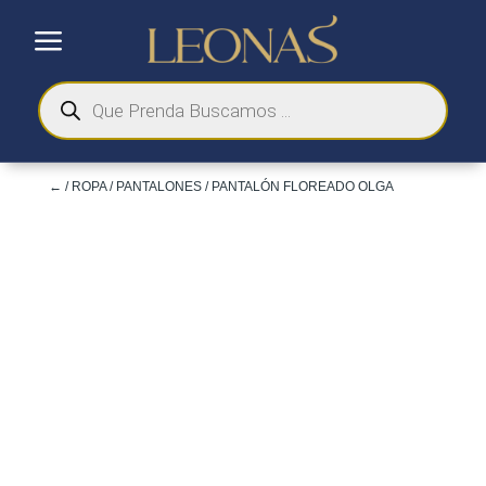
a
Búsqueda
de
productos
←
/
ROPA
/
PANTALONES
/ PANTALÓN FLOREADO OLGA