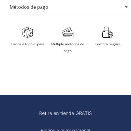
No usar blanqueadores ni lejia.
Métodos de pago
No usar maquina secadora.
Secarlo en sombra.
Aceptamos tarjetas de crédito, débito, transferencias
bancarias y billeteras digitales.
No remojar
Multiple metodos de
Compra Segura
Envios a todo el pais
pago
Planchar a temperatura moderada
Retira en tienda GRATIS
Envíos a nivel nacional