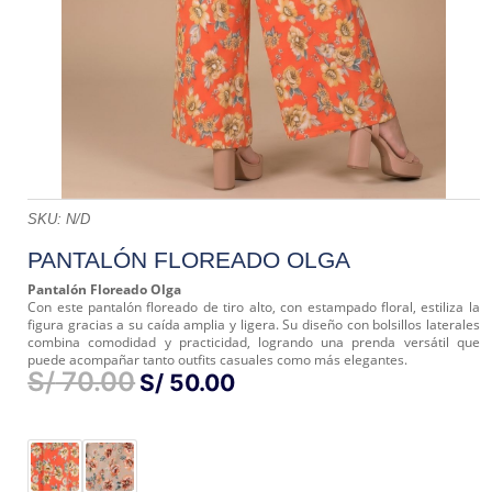
SKU:
N/D
PANTALÓN FLOREADO OLGA
Pantalón Floreado Olga
Con este pantalón floreado de tiro alto, con estampado floral, estiliza la
figura gracias a su caída amplia y ligera. Su diseño con bolsillos laterales
combina comodidad y practicidad, logrando una prenda versátil que
puede acompañar tanto outfits casuales como más elegantes.
S/
70.00
EL
EL
S/
50.00
PRECIO
PRECIO
ORIGINAL
ACTUAL
ERA:
ES:
S/ 70.00.
S/ 50.00.