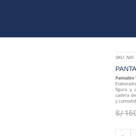
VO
JEANS
ROPA
COLECCIONES
ACCES
ET
CATÁLAGOS
SKU:
N/D
PANTA
Pantalón 
Elaborado
figura y 
cadera de
y comodid
S/
159