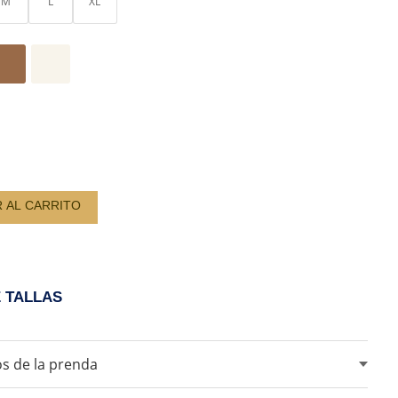
M
L
XL
S/ 159.00.
S/ 120.00.
N
R AL CARRITO
D
E TALLAS
s de la prenda
ar blanqueadores ni lejia.