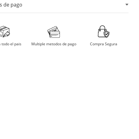
s de pago
ar maquina secadora.
lo en sombra.
tarjetas de crédito, débito, transferencias bancarias y
digitales.
mojar
Multiple metodos de pago
Compra Segura
 todo el pais
har a temperatura moderada