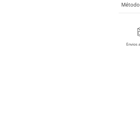
Método
No us
Secar
Aceptamos 
billeteras 
No re
Envios a
Planc