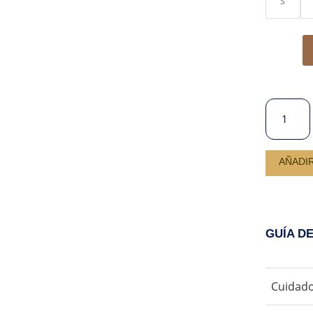
S
PANTALO
DE
LINO
VICTORIA
AÑADI
CANTIDA
GUÍA D
Cuidado
No us