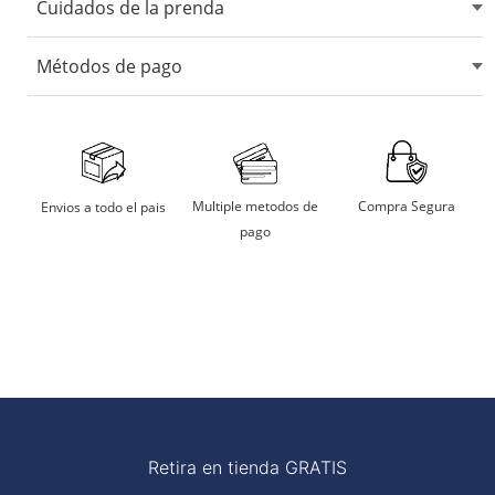
Cuidados de la prenda
No usar blanqueadores ni lejia.
Métodos de pago
No usar maquina secadora.
Secarlo en sombra.
Aceptamos tarjetas de crédito, débito, transferencias
bancarias y billeteras digitales.
No remojar
Multiple metodos de
Compra Segura
Envios a todo el pais
pago
Planchar a temperatura moderada
Retira en tienda GRATIS