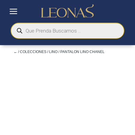
a
Búsqueda
de
productos
←
/
COLECCIONES
/
LINO
/ PANTALON LINO CHANEL