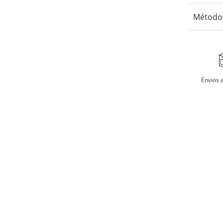
No us
Método
No us
Secar
Aceptamos 
billeteras 
No re
Envios a
Planc