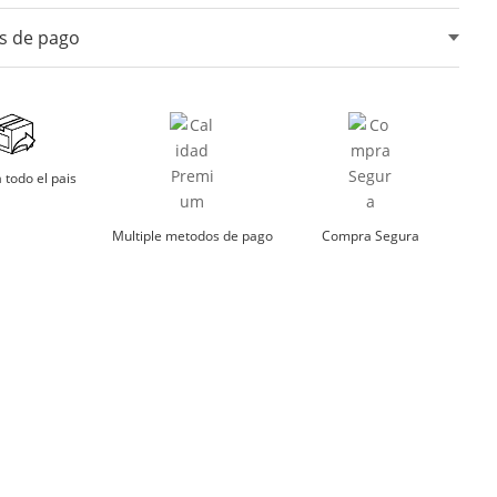
ar blanqueadores ni lejia.
s de pago
ar maquina secadora.
lo en sombra.
tarjetas de crédito, débito, transferencias bancarias y
digitales.
mojar
 todo el pais
har a temperatura moderada
Multiple metodos de pago
Compra Segura