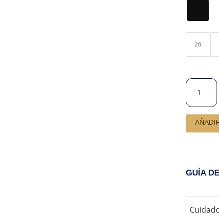
26
JEANS
WIDE
LEGS
CLEO
AÑADI
BLACK
CANTIDA
GUÍA D
Cuidado