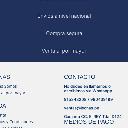
Envíos a nivel nacional
Compra segura
Venta al por mayor
NAS
CONTACTO
es Somos
No dudes en llamarnos o
escribirnos vía Whatsapp.
 al por mayor
915343208 / 990439199
DA
ventas@leonas.pe
nta
Gamarra CC. El REY Tda. D124
MEDIOS DE PAGO
os y Condiciones