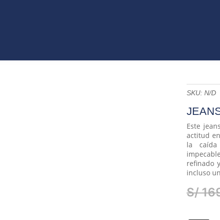
VO
JEANS
ROPA
COLECCIONES
ACCES
ET
CATÁLAGOS
SKU:
N/D
JEANS
Este jean
actitud en
la caída
impecabl
refinado 
incluso un
S/
16