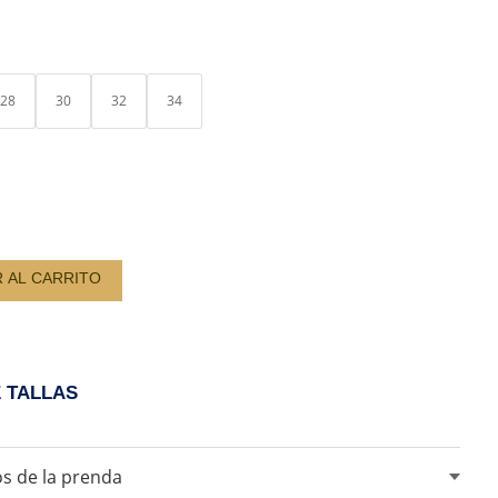
ERA:
ES:
S/ 169.00.
S/ 120.00.
28
30
32
34
R AL CARRITO
D
E TALLAS
s de la prenda