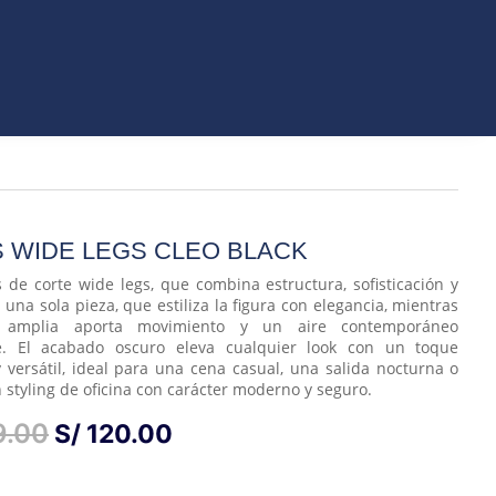
ORIOS
 WIDE LEGS CLEO BLACK
s de corte wide legs, que combina estructura, sofisticación y
 una sola pieza, que estiliza la figura con elegancia, mientras
 amplia aporta movimiento y un aire contemporáneo
e. El acabado oscuro eleva cualquier look con un toque
y versátil, ideal para una cena casual, una salida nocturna o
 styling de oficina con carácter moderno y seguro.
EL
EL
9.00
S/
120.00
PRECIO
PRECIO
ORIGINAL
ACTUAL