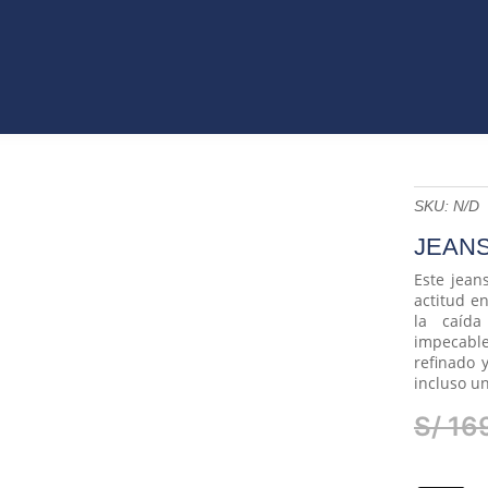
VO
JEANS
ROPA
COLECCIONES
ACCES
ET
CATÁLAGOS
SKU:
N/D
JEANS
Este jean
actitud en
la caída
impecabl
refinado 
incluso un
S/
16