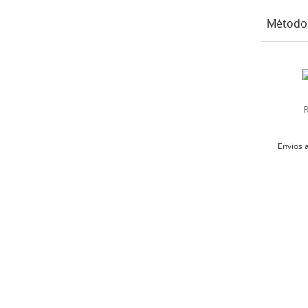
No us
Método
No us
Secar
Aceptamos 
billeteras 
No re
Planc
Envios a