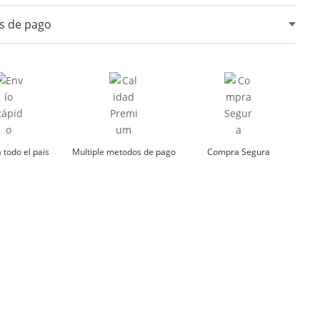
ar blanqueadores ni lejia.
s de pago
ar maquina secadora.
lo en sombra.
tarjetas de crédito, débito, transferencias bancarias y
digitales.
mojar
har a temperatura moderada
 todo el pais
Multiple metodos de pago
Compra Segura