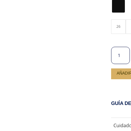
26
JEANS
WIDE
LEGS
CLEO
AÑADI
BLACK
CANTIDA
GUÍA D
Cuidado