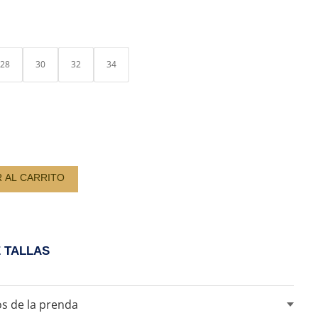
ERA:
ES:
S/ 169.00.
S/ 120.00.
28
30
32
34
R AL CARRITO
D
E TALLAS
s de la prenda