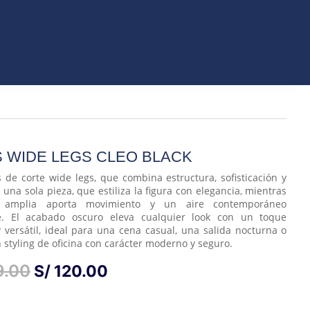
ORIOS
 WIDE LEGS CLEO BLACK
s de corte wide legs, que combina estructura, sofisticación y
 una sola pieza, que estiliza la figura con elegancia, mientras
 amplia aporta movimiento y un aire contemporáneo
e. El acabado oscuro eleva cualquier look con un toque
y versátil, ideal para una cena casual, una salida nocturna o
 styling de oficina con carácter moderno y seguro.
EL
EL
9.00
S/
120.00
PRECIO
PRECIO
ORIGINAL
ACTUAL