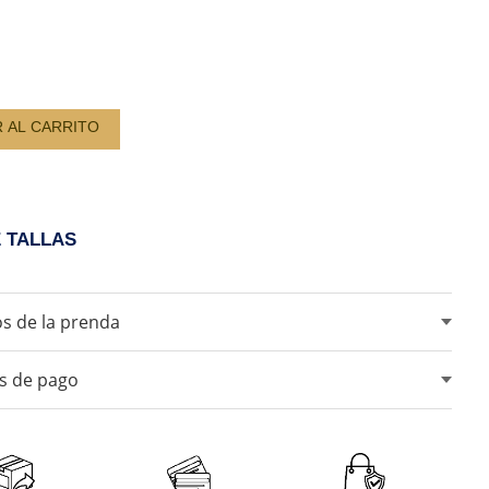
D
R AL CARRITO
E TALLAS
s de la prenda
ar blanqueadores ni lejia.
s de pago
ar maquina secadora.
lo en sombra.
tarjetas de crédito, débito, transferencias bancarias y