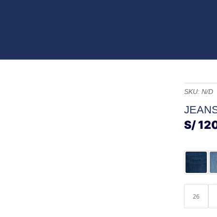
VO
JEANS
ROPA
COLECCIONES
ACCES
ET
CATÁLAGOS
SKU:
N/D
JEANS
S/
120
26