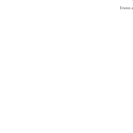
billeteras 
No re
Envios a
Planc