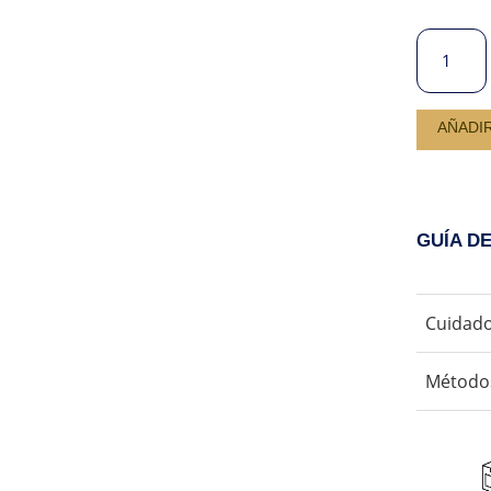
JEANS
SLIM
MONICA
CANTIDA
AÑADI
GUÍA D
Cuidado
No us
Método
No us
Secar
Aceptamos 