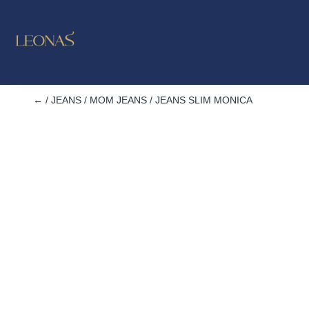
LO NUE
OUTL
←
/
JEANS
/
MOM JEANS
/ JEANS SLIM MONICA