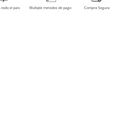
digitales.
mojar
Multiple metodos de pago
Compra Segura
 todo el pais
har a temperatura moderada