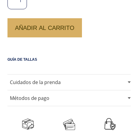
DENIM
DRILL
ANTUANE
CANTIDAD
AÑADIR AL CARRITO
GUÍA DE TALLAS
Cuidados de la prenda
No usar blanqueadores ni lejia.
Métodos de pago
No usar maquina secadora.
Secarlo en sombra.
Aceptamos tarjetas de crédito, débito, transferencias
bancarias y billeteras digitales.
No remojar