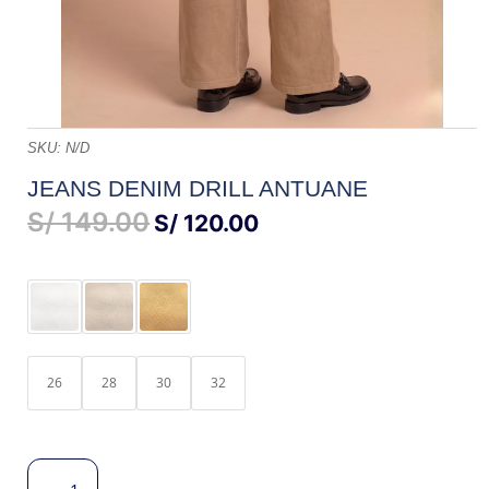
SKU:
N/D
JEANS DENIM DRILL ANTUANE
S/
149.00
EL
EL
S/
120.00
PRECIO
PRECIO
ORIGINAL
ACTUAL
ERA:
ES:
S/ 149.00.
S/ 120.00.
26
28
30
32
JEANS