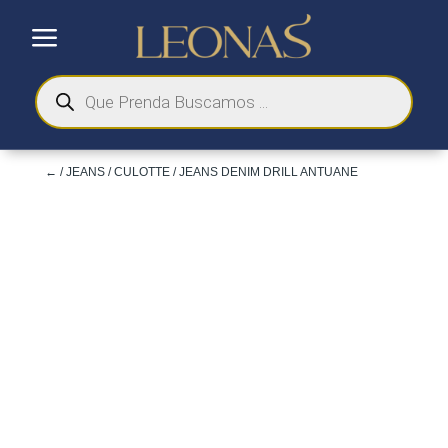
a
Búsqueda
de
productos
←
/
JEANS
/
CULOTTE
/ JEANS DENIM DRILL ANTUANE