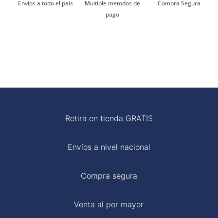
Multiple metodos de
Compra Segura
Envios a todo el pais
pago
Planchar a temperatura moderada
Retira en tienda GRATIS
Envíos a nivel nacional
Compra segura
Venta al por mayor