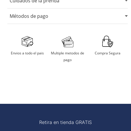
Cuidados de la prenda
No usar blanqueadores ni lejia.
Métodos de pago
No usar maquina secadora.
Secarlo en sombra.
Aceptamos tarjetas de crédito, débito, transferencias
bancarias y billeteras digitales.
No remojar
Multiple metodos de
Compra Segura
Envios a todo el pais
pago
Planchar a temperatura moderada
Retira en tienda GRATIS