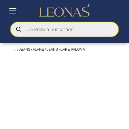
a
Búsqueda
de
productos
←
/
JEANS
/
FLARE
/ JEANS FLARE PALOMA