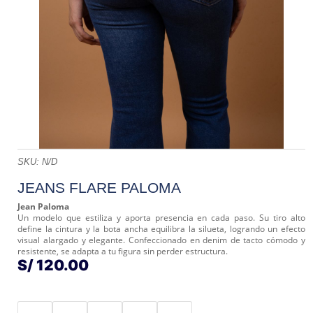
SKU:
N/D
JEANS FLARE PALOMA
Jean Paloma
Un modelo que estiliza y aporta presencia en cada paso. Su tiro alto
define la cintura y la bota ancha equilibra la silueta, logrando un efecto
visual alargado y elegante. Confeccionado en denim de tacto cómodo y
resistente, se adapta a tu figura sin perder estructura.
S/
120.00