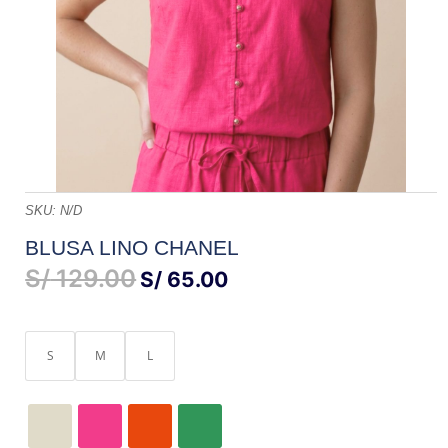
SKU:
N/D
BLUSA LINO CHANEL
S/
129.00
EL
EL
S/
65.00
PRECIO
PRECIO
ORIGINAL
ACTUAL
ERA:
ES:
S
M
L
S/ 129.00.
S/ 65.00.