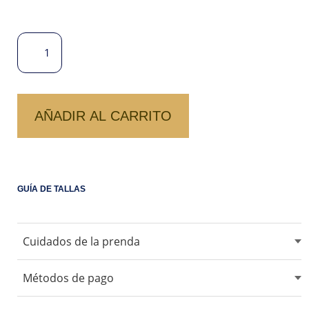
BLUSA
LINO
CHANEL
CANTIDAD
AÑADIR AL CARRITO
GUÍA DE TALLAS
Cuidados de la prenda
No usar blanqueadores ni lejia.
Métodos de pago
No usar maquina secadora.