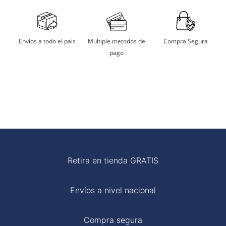
Secarlo en sombra.
Aceptamos tarjetas de crédito, débito, transferencias
bancarias y billeteras digitales.
No remojar
Multiple metodos de
Compra Segura
Envios a todo el pais
pago
Planchar a temperatura moderada
Retira en tienda GRATIS
Envíos a nivel nacional
Compra segura