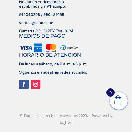
No dudes en llamarnos o
escribirnos vía Whatsapp.
915343208 / 990439199
ventas@leonas.pe
Gamarra CC. El REY Tda. D124
MEDIOS DE PAGO
HORARIO DE ATENCIÓN
De lunes a sábado, de 9 a. m. a 6 p. m.
Síguenos en nuestras redes sociales:
0
© Desarrollado por
© Todos los derechos reservados 2023. | Powered by
Lujhon – Agencia de Marketing
Digital
Lujhon