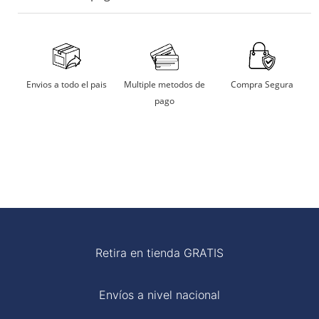
No usar maquina secadora.
Secarlo en sombra.
Aceptamos tarjetas de crédito, débito, transferencias
bancarias y billeteras digitales.
No remojar
Multiple metodos de
Compra Segura
Envios a todo el pais
pago
Planchar a temperatura moderada
Retira en tienda GRATIS
Envíos a nivel nacional