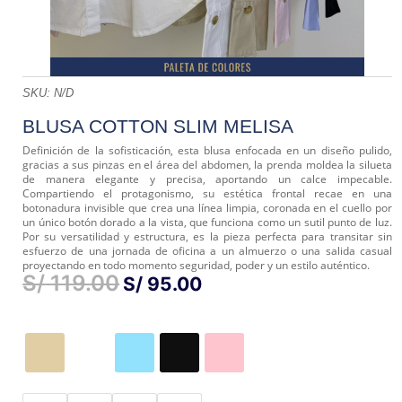
SKU:
N/D
BLUSA COTTON SLIM MELISA
Definición de la sofisticación, esta blusa enfocada en un diseño pulido,
gracias a sus pinzas en el área del abdomen, la prenda moldea la silueta
de manera elegante y precisa, aportando un calce impecable.
Compartiendo el protagonismo, su estética frontal recae en una
botonadura invisible que crea una línea limpia, coronada en el cuello por
un único botón dorado a la vista, que funciona como un sutil punto de luz.
Por su versatilidad y estructura, es la pieza perfecta para transitar sin
esfuerzo de una jornada de oficina a un almuerzo o una salida casual
proyectando en todo momento seguridad, poder y un estilo auténtico.
S/
119.00
EL
EL
S/
95.00
PRECIO
PRECIO
ORIGINAL
ACTUAL
ERA:
ES:
S/ 119.00.
S/ 95.00.