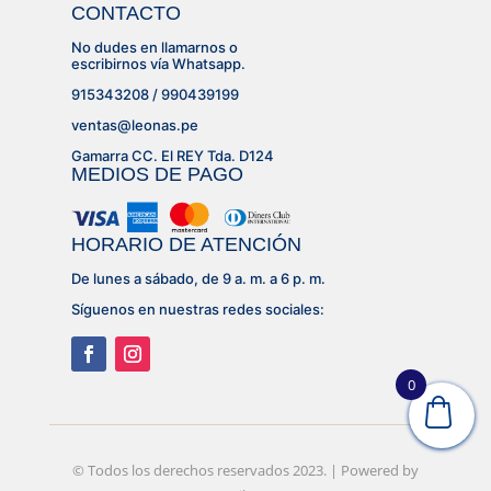
CONTACTO
No dudes en llamarnos o
escribirnos vía Whatsapp.
915343208 / 990439199
ventas@leonas.pe
Gamarra CC. El REY Tda. D124
MEDIOS DE PAGO
HORARIO DE ATENCIÓN
De lunes a sábado, de 9 a. m. a 6 p. m.
Síguenos en nuestras redes sociales:
0
© Desarrollado por
© Todos los derechos reservados 2023. | Powered by
Lujhon – Agencia de Marketing