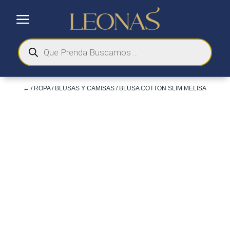
a
Búsqueda
de
productos
←
/
ROPA
/
BLUSAS Y CAMISAS
/ BLUSA COTTON SLIM MELISA