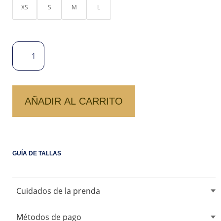
XS
S
M
L
BLUSA
COTTON
SLIM
MELISA
CANTIDAD
AÑADIR AL CARRITO
GUÍA DE TALLAS
Cuidados de la prenda
No usar blanqueadores ni lejia.
Métodos de pago