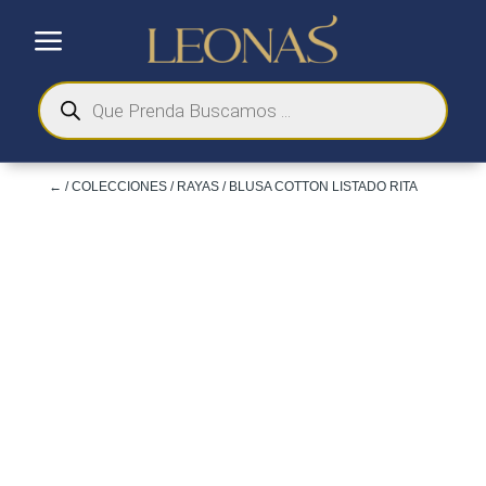
a
Búsqueda
de
productos
←
/
COLECCIONES
/
RAYAS
/ BLUSA COTTON LISTADO RITA