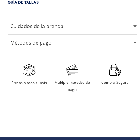
GUÍA DE TALLAS
Cuidados de la prenda
No usar blanqueadores ni lejia.
Métodos de pago
No usar maquina secadora.
Secarlo en sombra.
Aceptamos tarjetas de crédito, débito, transferencias
bancarias y billeteras digitales.
No remojar
Multiple metodos de
Compra Segura
Envios a todo el pais
pago
Planchar a temperatura moderada