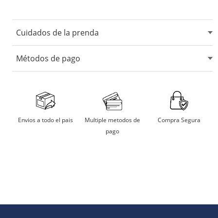
Cuidados de la prenda
No usar blanqueadores ni lejia.
Métodos de pago
No usar maquina secadora.
Secarlo en sombra.
Aceptamos tarjetas de crédito, débito, transferencias
bancarias y billeteras digitales.
No remojar
Multiple metodos de
Compra Segura
Envios a todo el pais
pago
Planchar a temperatura moderada