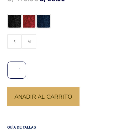
PRECIO
PRECIO
ORIGINAL
ACTUAL
ERA:
ES:
S/ 119.00.
S/ 25.00.
S
M
BLUSA
AZUCENA
CANTIDAD
AÑADIR AL CARRITO
GUÍA DE TALLAS