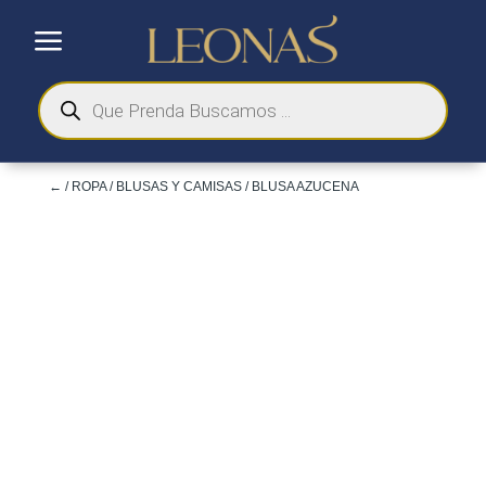
a
Búsqueda
de
productos
←
/
ROPA
/
BLUSAS Y CAMISAS
/ BLUSA AZUCENA