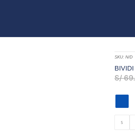
VO
JEANS
ROPA
COLECCIONES
ACCES
ET
CATÁLAGOS
SKU:
N/D
BIVID
S/
69
S