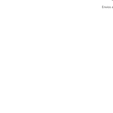
billeteras 
No re
Envios a
Planc