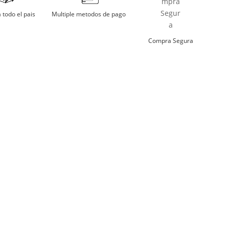
digitales.
mojar
Multiple metodos de pago
 todo el pais
har a temperatura moderada
Compra Segura