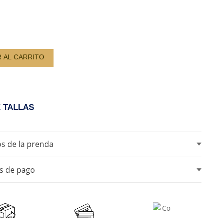
D
R AL CARRITO
E TALLAS
s de la prenda
ar blanqueadores ni lejia.
s de pago
ar maquina secadora.
lo en sombra.
tarjetas de crédito, débito, transferencias bancarias y