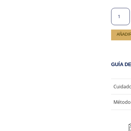
BIVIDI
YADIRA
CANTIDA
AÑADI
GUÍA D
Cuidado
No us
Método
No us
Secar
Aceptamos 