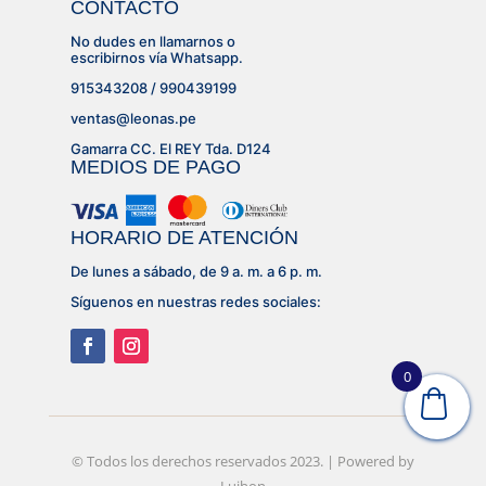
CONTACTO
No dudes en llamarnos o
escribirnos vía Whatsapp.
915343208 / 990439199
ventas@leonas.pe
Gamarra CC. El REY Tda. D124
MEDIOS DE PAGO
HORARIO DE ATENCIÓN
De lunes a sábado, de 9 a. m. a 6 p. m.
Síguenos en nuestras redes sociales:
0
© Desarrollado por
© Todos los derechos reservados 2023. | Powered by
Lujhon – Agencia de Marketing
Lujhon