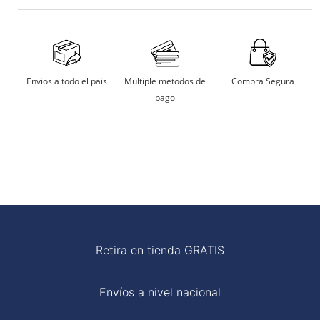
No usar maquina secadora.
Secarlo en sombra.
Aceptamos tarjetas de crédito, débito, transferencias
bancarias y billeteras digitales.
No remojar
Multiple metodos de
Compra Segura
Envios a todo el pais
pago
Planchar a temperatura moderada
Retira en tienda GRATIS
Envíos a nivel nacional