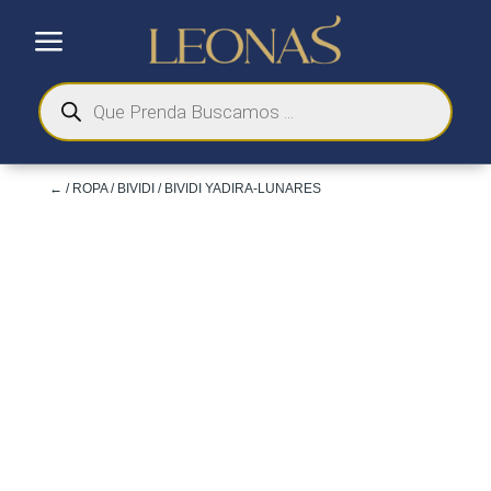
a
Búsqueda
de
productos
←
/
ROPA
/
BIVIDI
/ BIVIDI YADIRA-LUNARES