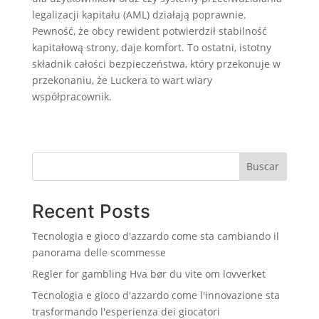
legalizacji kapitału (AML) działają poprawnie.
Pewność, że obcy rewident potwierdził stabilność
kapitałową strony, daje komfort. To ostatni, istotny
składnik całości bezpieczeństwa, który przekonuje w
przekonaniu, że Luckera to wart wiary
współpracownik.
Buscar
Recent Posts
Tecnologia e gioco d'azzardo come sta cambiando il
panorama delle scommesse
Regler for gambling Hva bør du vite om lovverket
Tecnologia e gioco d'azzardo come l'innovazione sta
trasformando l'esperienza dei giocatori