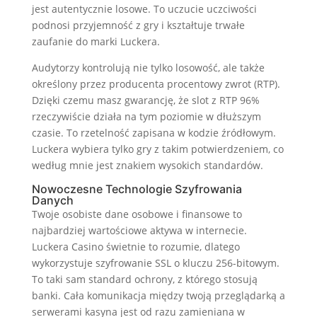
jest autentycznie losowe. To uczucie uczciwości
podnosi przyjemność z gry i kształtuje trwałe
zaufanie do marki Luckera.
Audytorzy kontrolują nie tylko losowość, ale także
określony przez producenta procentowy zwrot (RTP).
Dzięki czemu masz gwarancję, że slot z RTP 96%
rzeczywiście działa na tym poziomie w dłuższym
czasie. To rzetelność zapisana w kodzie źródłowym.
Luckera wybiera tylko gry z takim potwierdzeniem, co
według mnie jest znakiem wysokich standardów.
Nowoczesne Technologie Szyfrowania
Danych
Twoje osobiste dane osobowe i finansowe to
najbardziej wartościowe aktywa w internecie.
Luckera Casino świetnie to rozumie, dlatego
wykorzystuje szyfrowanie SSL o kluczu 256-bitowym.
To taki sam standard ochrony, z którego stosują
banki. Cała komunikacja między twoją przeglądarką a
serwerami kasyna jest od razu zamieniana w