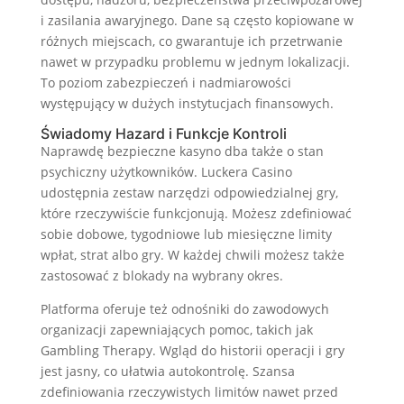
i zasilania awaryjnego. Dane są często kopiowane w
różnych miejscach, co gwarantuje ich przetrwanie
nawet w przypadku problemu w jednym lokalizacji.
To poziom zabezpieczeń i nadmiarowości
występujący w dużych instytucjach finansowych.
Świadomy Hazard i Funkcje Kontroli
Naprawdę bezpieczne kasyno dba także o stan
psychiczny użytkowników. Luckera Casino
udostępnia zestaw narzędzi odpowiedzialnej gry,
które rzeczywiście funkcjonują. Możesz zdefiniować
sobie dobowe, tygodniowe lub miesięczne limity
wpłat, strat albo gry. W każdej chwili możesz także
zastosować z blokady na wybrany okres.
Platforma oferuje też odnośniki do zawodowych
organizacji zapewniających pomoc, takich jak
Gambling Therapy. Wgląd do historii operacji i gry
jest jasny, co ułatwia autokontrolę. Szansa
zdefiniowania rzeczywistych limitów nawet przed