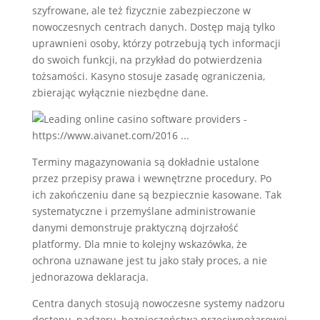
szyfrowane, ale też fizycznie zabezpieczone w
nowoczesnych centrach danych. Dostęp mają tylko
uprawnieni osoby, którzy potrzebują tych informacji
do swoich funkcji, na przykład do potwierdzenia
tożsamości. Kasyno stosuje zasadę ograniczenia,
zbierając wyłącznie niezbędne dane.
Terminy magazynowania są dokładnie ustalone
przez przepisy prawa i wewnętrzne procedury. Po
ich zakończeniu dane są bezpiecznie kasowane. Tak
systematyczne i przemyślane administrowanie
danymi demonstruje praktyczną dojrzałość
platformy. Dla mnie to kolejny wskazówka, że
ochrona uznawane jest tu jako stały proces, a nie
jednorazowa deklaracja.
Centra danych stosują nowoczesne systemy nadzoru
dostępu, nadzoru, bezpieczeństwa przeciwpożarowej