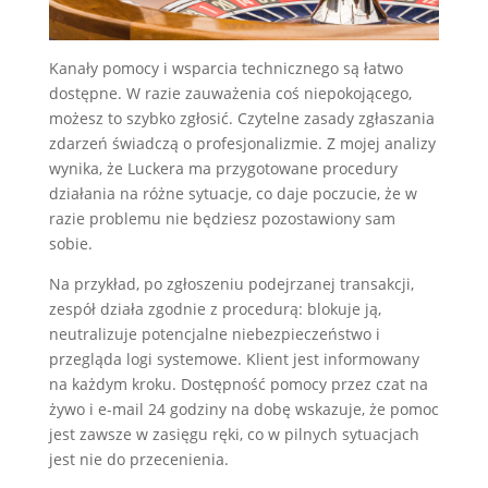
Kanały pomocy i wsparcia technicznego są łatwo
dostępne. W razie zauważenia coś niepokojącego,
możesz to szybko zgłosić. Czytelne zasady zgłaszania
zdarzeń świadczą o profesjonalizmie. Z mojej analizy
wynika, że Luckera ma przygotowane procedury
działania na różne sytuacje, co daje poczucie, że w
razie problemu nie będziesz pozostawiony sam
sobie.
Na przykład, po zgłoszeniu podejrzanej transakcji,
zespół działa zgodnie z procedurą: blokuje ją,
neutralizuje potencjalne niebezpieczeństwo i
przegląda logi systemowe. Klient jest informowany
na każdym kroku. Dostępność pomocy przez czat na
żywo i e-mail 24 godziny na dobę wskazuje, że pomoc
jest zawsze w zasięgu ręki, co w pilnych sytuacjach
jest nie do przecenienia.