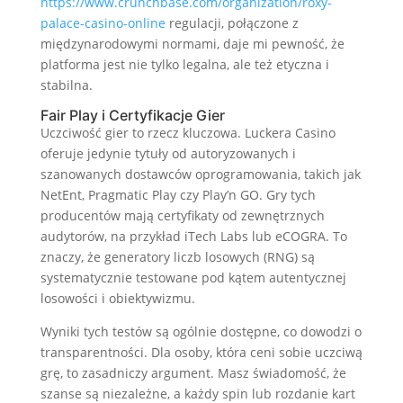
https://www.crunchbase.com/organization/roxy-
palace-casino-online
regulacji, połączone z
międzynarodowymi normami, daje mi pewność, że
platforma jest nie tylko legalna, ale też etyczna i
stabilna.
Fair Play i Certyfikacje Gier
Uczciwość gier to rzecz kluczowa. Luckera Casino
oferuje jedynie tytuły od autoryzowanych i
szanowanych dostawców oprogramowania, takich jak
NetEnt, Pragmatic Play czy Play’n GO. Gry tych
producentów mają certyfikaty od zewnętrznych
audytorów, na przykład iTech Labs lub eCOGRA. To
znaczy, że generatory liczb losowych (RNG) są
systematycznie testowane pod kątem autentycznej
losowości i obiektywizmu.
Wyniki tych testów są ogólnie dostępne, co dowodzi o
transparentności. Dla osoby, która ceni sobie uczciwą
grę, to zasadniczy argument. Masz świadomość, że
szanse są niezależne, a każdy spin lub rozdanie kart