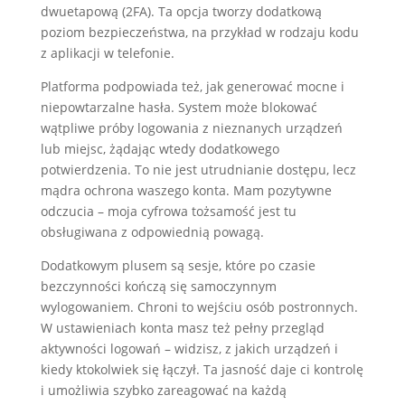
dwuetapową (2FA). Ta opcja tworzy dodatkową
poziom bezpieczeństwa, na przykład w rodzaju kodu
z aplikacji w telefonie.
Platforma podpowiada też, jak generować mocne i
niepowtarzalne hasła. System może blokować
wątpliwe próby logowania z nieznanych urządzeń
lub miejsc, żądając wtedy dodatkowego
potwierdzenia. To nie jest utrudnianie dostępu, lecz
mądra ochrona waszego konta. Mam pozytywne
odczucia – moja cyfrowa tożsamość jest tu
obsługiwana z odpowiednią powagą.
Dodatkowym plusem są sesje, które po czasie
bezczynności kończą się samoczynnym
wylogowaniem. Chroni to wejściu osób postronnych.
W ustawieniach konta masz też pełny przegląd
aktywności logowań – widzisz, z jakich urządzeń i
kiedy ktokolwiek się łączył. Ta jasność daje ci kontrolę
i umożliwia szybko zareagować na każdą