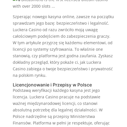
Szperając nowego kasyna online, zawsze na początku
sprawdzam jego bazę: bezpieczeństwo i legalność.
Luckera Casino od razu zwróciło moją uwagę
całościowym podejściem do zabezpieczenia graczy.
W tym artykule przyjrzę się każdemu elementowi, od
licencji po systemy szyfrowania. To właśnie one
stanowią, czy platforma jest godna zaufania. Zyskasz
dokładny przegląd, który pokaże ci, jak Luckera
Casino zabiega o twoje bezpieczeństwo i prywatność
na polskim rynku.
Licencjonowanie i Przepisy w Polsce
Podstawą weryfikacji każdego kasyna jest jego
licencja. Luckera Casino pracuje na podstawie
ważnej międzynarodowej licencji, co stanowi
absolutną potrzebę dla legalnej działalności. W
Polsce nadrzędne są przepisy Ministerstwa
Finansów. Platforma w pełni je respektuje, oferując