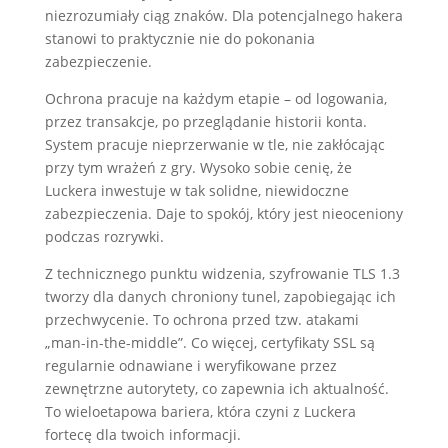
niezrozumiały ciąg znaków. Dla potencjalnego hakera
stanowi to praktycznie nie do pokonania
zabezpieczenie.
Ochrona pracuje na każdym etapie – od logowania,
przez transakcje, po przeglądanie historii konta.
System pracuje nieprzerwanie w tle, nie zakłócając
przy tym wrażeń z gry. Wysoko sobie cenię, że
Luckera inwestuje w tak solidne, niewidoczne
zabezpieczenia. Daje to spokój, który jest nieoceniony
podczas rozrywki.
Z technicznego punktu widzenia, szyfrowanie TLS 1.3
tworzy dla danych chroniony tunel, zapobiegając ich
przechwycenie. To ochrona przed tzw. atakami
„man-in-the-middle”. Co więcej, certyfikaty SSL są
regularnie odnawiane i weryfikowane przez
zewnętrzne autorytety, co zapewnia ich aktualność.
To wieloetapowa bariera, która czyni z Luckera
fortecę dla twoich informacji.