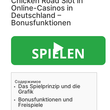
Chicken Road Slot in
Online-Casinos in
Deutschland –
Bonusfunktionen
▶️
SPIELEN
Содержимое
Das Spielprinzip und die
Grafik
Bonusfunktionen und
Freispiele