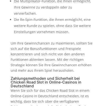
Die Multiplikator-Funktion, die Ihnen ermöglicht,
Ihre Gewinne zu verdoppeln oder zu
vervierfachen.
Die Re-Spin-Funktion, die Ihnen ermöglicht, eine
weitere Runde zu spielen, ohne dass Sie weitere
Einstellungen vornehmen müssen.
Um Ihre Gewinnchancen zu maximieren, sollten Sie
sich auf die Bonusfunktionen und Freispiele
konzentrieren und sich nicht von den anderen
Funktionen ablenken lassen. Mit der richtigen
Strategie können Sie Ihre Gewinnchancen erhöhen
und mehr aus Ihrem Spiel herausholen.
Zahlungsmethoden und Sicherheit bei
Chicken Road Slot in Online-Casinos in
Deutschland
Wenn Sie sich für das Chicken Road Slot in einem
Online-Casino in Deutschland entscheiden, ist es
wichtig, dass Sie sich über die verfügbaren