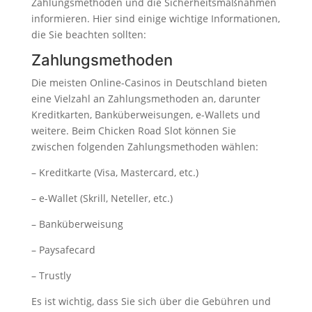
Zahlungsmethoden und die Sicherheitsmaßnahmen
informieren. Hier sind einige wichtige Informationen,
die Sie beachten sollten:
Zahlungsmethoden
Die meisten Online-Casinos in Deutschland bieten
eine Vielzahl an Zahlungsmethoden an, darunter
Kreditkarten, Banküberweisungen, e-Wallets und
weitere. Beim Chicken Road Slot können Sie
zwischen folgenden Zahlungsmethoden wählen:
– Kreditkarte (Visa, Mastercard, etc.)
– e-Wallet (Skrill, Neteller, etc.)
– Banküberweisung
– Paysafecard
– Trustly
Es ist wichtig, dass Sie sich über die Gebühren und