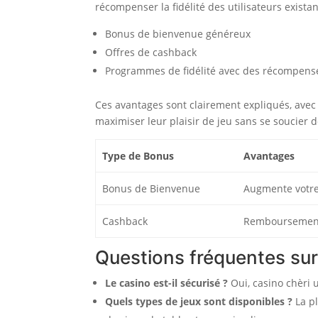
récompenser la fidélité des utilisateurs exista
Bonus de bienvenue généreux
Offres de cashback
Programmes de fidélité avec des récompense
Ces avantages sont clairement expliqués, avec
maximiser leur plaisir de jeu sans se soucier de
Type de Bonus
Avantages
Bonus de Bienvenue
Augmente votre 
Cashback
Remboursement 
Questions fréquentes sur
Le casino est-il sécurisé ?
Oui, casino chèri 
Quels types de jeux sont disponibles ?
La pl