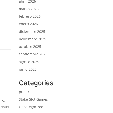
abril 2026
marzo 2026
febrero 2026
enero 2026
diciembre 2025
noviembre 2025
octubre 2025
septiembre 2025
agosto 2025
junio 2025
Categories
public
Stake Slot Games
rs.
Uncategorized
 sous,