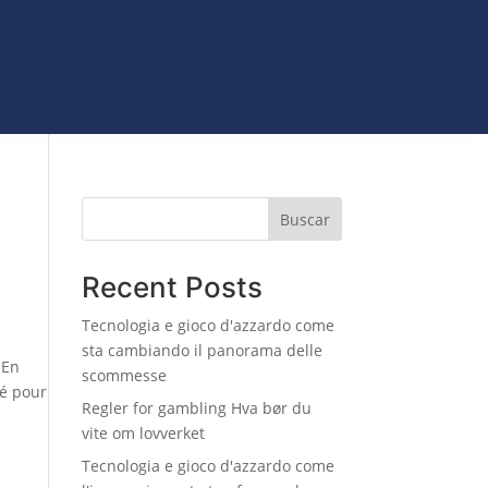
ORIOS
Buscar
Recent Posts
Tecnologia e gioco d'azzardo come
sta cambiando il panorama delle
 En
scommesse
ié pour
Regler for gambling Hva bør du
vite om lovverket
Tecnologia e gioco d'azzardo come