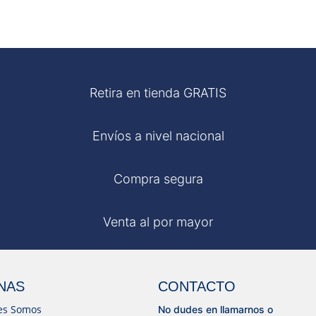
Retira en tienda GRATIS
Envíos a nivel nacional
Compra segura
Venta al por mayor
NAS
CONTACTO
es Somos
No dudes en llamarnos o