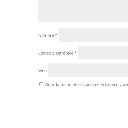
Nombre
*
Correo electrónico
*
Web
Guarda mi nombre, correo electrónico y w