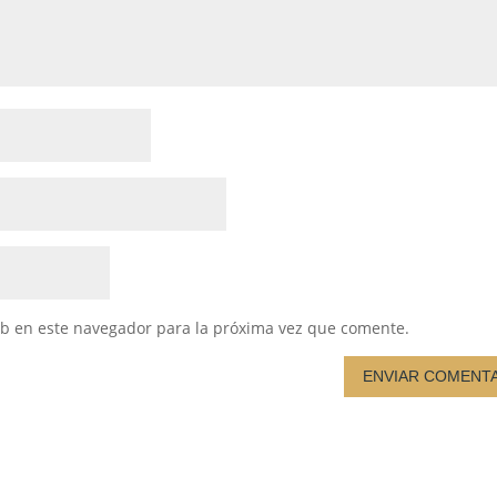
eb en este navegador para la próxima vez que comente.