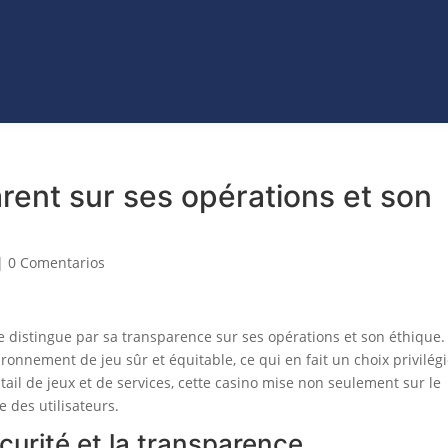
VO
JEANS
ROPA
COLECCIONES
ACCES
ET
CATÁLAGOS
arent sur ses opérations et son
|
0 Comentarios
e distingue par sa transparence sur ses opérations et son éthique.
vironnement de jeu sûr et équitable, ce qui en fait un choix privilég
ail de jeux et de services, cette casino mise non seulement sur le
 des utilisateurs.
urité et la transparence