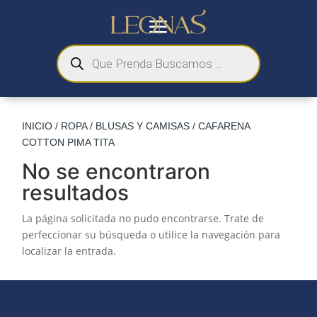
a
Búsqueda
de
productos
M
INICIO
/
ROPA
/
BLUSAS Y CAMISAS
/ CAFARENA
COTTON PIMA TITA
No se encontraron
resultados
La página solicitada no pudo encontrarse. Trate de
perfeccionar su búsqueda o utilice la navegación para
localizar la entrada.