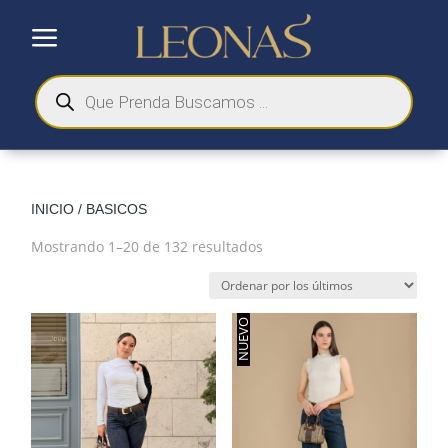
a
Búsqueda
de
productos
INICIO
/ BASICOS
Ordenado
Mostrando 1–20 de 132 resultados
por
los
últimos
NUEVO