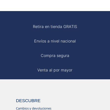
Retira en tienda GRATIS
Envíos a nivel nacional
Compra segura
Venta al por mayor
DESCUBRE
Cambios y devoluciones