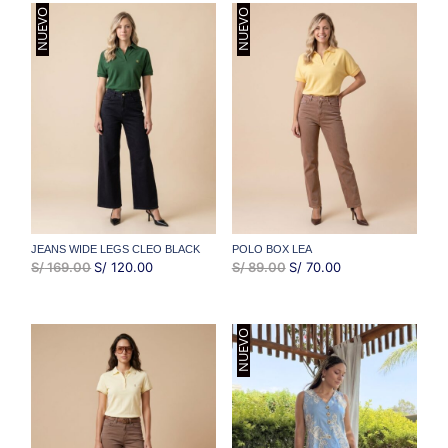
NUEVO
NUEVO
ERA:
ES:
ERA:
ES:
S/ 159.00.
S/ 120.00.
S/ 129.00.
S/ 80.00.
JEANS WIDE LEGS CLEO BLACK
POLO BOX LEA
EL
EL
EL
EL
S/
169.00
S/
120.00
S/
89.00
S/
70.00
PRECIO
PRECIO
PRECIO
PRECIO
ORIGINAL
ACTUAL
ORIGINAL
ACTUAL
NUEVO
ERA:
ES:
ERA:
ES:
S/ 169.00.
S/ 120.00.
S/ 89.00.
S/ 70.00.