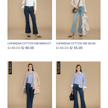
CAFARENA COTTON RIB MARGOT
CAFARENA COTTON RIB SILVIA
EL
EL
EL
EL
S/
89.00
S/
60.00
S/
85.00
S/
55.00
PRECIO
PRECIO
PRECIO
PRECIO
ORIGINAL
ACTUAL
ORIGINAL
ACTUAL
NUEVO
NUEVO
ERA:
ES:
ERA:
ES:
S/ 89.00.
S/ 60.00.
S/ 85.00.
S/ 55.00.