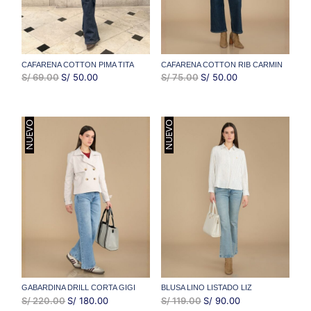
CAFARENA COTTON PIMA TITA
CAFARENA COTTON RIB CARMIN
EL
EL
EL
EL
S/
69.00
S/
50.00
S/
75.00
S/
50.00
PRECIO
PRECIO
PRECIO
PRECIO
ORIGINAL
ACTUAL
ORIGINAL
ACTUAL
NUEVO
NUEVO
ERA:
ES:
ERA:
ES:
S/ 69.00.
S/ 50.00.
S/ 75.00.
S/ 50.00.
GABARDINA DRILL CORTA GIGI
BLUSA LINO LISTADO LIZ
EL
EL
EL
EL
S/
220.00
S/
180.00
S/
119.00
S/
90.00