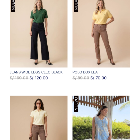
NUEVO
NUEVO
ERA:
ES:
ERA:
ES:
S/ 159.00.
S/ 120.00.
S/ 129.00.
S/ 80.00.
JEANS WIDE LEGS CLEO BLACK
POLO BOX LEA
EL
EL
EL
EL
S/
169.00
S/
120.00
S/
89.00
S/
70.00
PRECIO
PRECIO
PRECIO
PRECIO
ORIGINAL
ACTUAL
ORIGINAL
ACTUAL
NUEVO
ERA:
ES:
ERA:
ES:
S/ 169.00.
S/ 120.00.
S/ 89.00.
S/ 70.00.