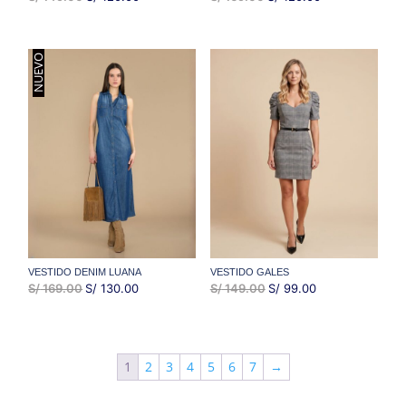
PRECIO
PRECIO
PRECIO
PRECIO
ORIGINAL
ACTUAL
ORIGINAL
ACTUAL
NUEVO
ERA:
ES:
ERA:
ES:
S/ 149.00.
S/ 120.00.
S/ 169.00.
S/ 120.00.
VESTIDO DENIM LUANA
VESTIDO GALES
EL
EL
EL
EL
S/
169.00
S/
130.00
S/
149.00
S/
99.00
PRECIO
PRECIO
PRECIO
PRECIO
ORIGINAL
ACTUAL
ORIGINAL
ACTUAL
ERA:
ES:
ERA:
ES:
1
2
3
4
5
6
7
→
S/ 169.00.
S/ 130.00.
S/ 149.00.
S/ 99.00.