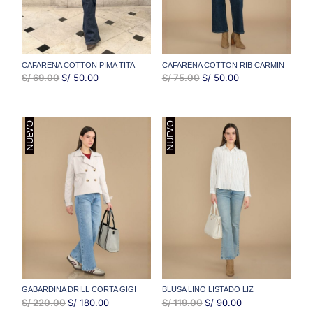
CAFARENA COTTON PIMA TITA
CAFARENA COTTON RIB CARMIN
EL
EL
EL
EL
S/
69.00
S/
50.00
S/
75.00
S/
50.00
PRECIO
PRECIO
PRECIO
PRECIO
ORIGINAL
ACTUAL
ORIGINAL
ACTUAL
NUEVO
NUEVO
ERA:
ES:
ERA:
ES:
S/ 69.00.
S/ 50.00.
S/ 75.00.
S/ 50.00.
GABARDINA DRILL CORTA GIGI
BLUSA LINO LISTADO LIZ
EL
EL
EL
EL
S/
220.00
S/
180.00
S/
119.00
S/
90.00