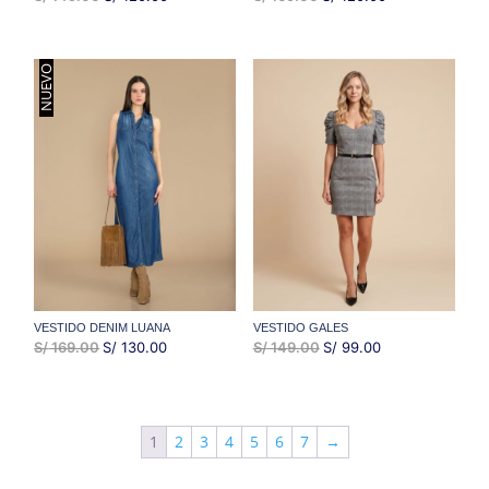
PRECIO
PRECIO
PRECIO
PRECIO
ORIGINAL
ACTUAL
ORIGINAL
ACTUAL
NUEVO
ERA:
ES:
ERA:
ES:
S/ 149.00.
S/ 120.00.
S/ 169.00.
S/ 120.00.
VESTIDO DENIM LUANA
VESTIDO GALES
EL
EL
EL
EL
S/
169.00
S/
130.00
S/
149.00
S/
99.00
PRECIO
PRECIO
PRECIO
PRECIO
ORIGINAL
ACTUAL
ORIGINAL
ACTUAL
ERA:
ES:
ERA:
ES:
1
2
3
4
5
6
7
→
S/ 169.00.
S/ 130.00.
S/ 149.00.
S/ 99.00.