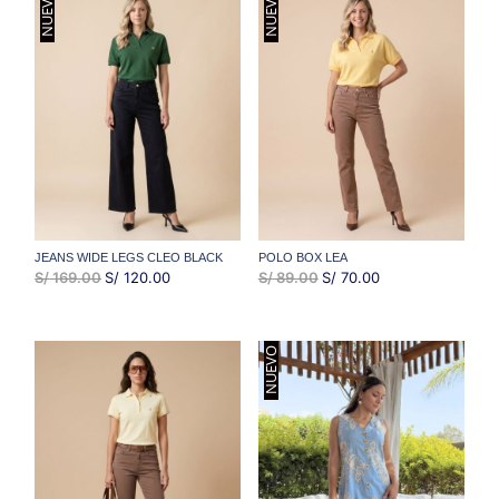
NUEVO
NUEVO
ERA:
ES:
ERA:
ES:
S/ 159.00.
S/ 120.00.
S/ 129.00.
S/ 80.00.
JEANS WIDE LEGS CLEO BLACK
POLO BOX LEA
EL
EL
EL
EL
S/
169.00
S/
120.00
S/
89.00
S/
70.00
PRECIO
PRECIO
PRECIO
PRECIO
ORIGINAL
ACTUAL
ORIGINAL
ACTUAL
NUEVO
ERA:
ES:
ERA:
ES:
S/ 169.00.
S/ 120.00.
S/ 89.00.
S/ 70.00.