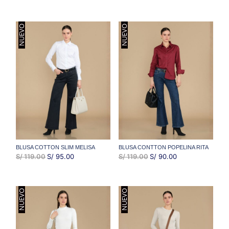
PRECIO
PRECIO
PRECIO
PRECIO
ORIGINAL
ACTUAL
ORIGINAL
ACTUAL
NUEVO
NUEVO
ERA:
ES:
ERA:
ES:
S/ 220.00.
S/ 180.00.
S/ 119.00.
S/ 90.00.
BLUSA COTTON SLIM MELISA
BLUSA CONTTON POPELINA RITA
EL
EL
EL
EL
S/
119.00
S/
95.00
S/
119.00
S/
90.00
PRECIO
PRECIO
PRECIO
PRECIO
ORIGINAL
ACTUAL
ORIGINAL
ACTUAL
NUEVO
NUEVO
ERA:
ES:
ERA:
ES:
S/ 119.00.
S/ 95.00.
S/ 119.00.
S/ 90.00.