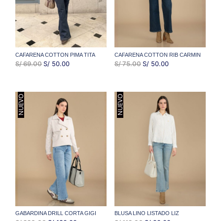
CAFARENA COTTON PIMA TITA
CAFARENA COTTON RIB CARMIN
EL
EL
EL
EL
S/
69.00
S/
50.00
S/
75.00
S/
50.00
PRECIO
PRECIO
PRECIO
PRECIO
ORIGINAL
ACTUAL
ORIGINAL
ACTUAL
NUEVO
NUEVO
ERA:
ES:
ERA:
ES:
S/ 69.00.
S/ 50.00.
S/ 75.00.
S/ 50.00.
GABARDINA DRILL CORTA GIGI
BLUSA LINO LISTADO LIZ