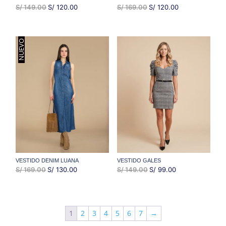
EL
EL
EL
EL
S/
149.00
S/
120.00
S/
169.00
S/
120.00
PRECIO
PRECIO
PRECIO
PRECIO
ORIGINAL
ACTUAL
ORIGINAL
ACTUAL
NUEVO
ERA:
ES:
ERA:
ES:
S/ 149.00.
S/ 120.00.
S/ 169.00.
S/ 120.00.
VESTIDO DENIM LUANA
VESTIDO GALES
EL
EL
EL
EL
S/
169.00
S/
130.00
S/
149.00
S/
99.00
PRECIO
PRECIO
PRECIO
PRECIO
ORIGINAL
ACTUAL
ORIGINAL
ACTUAL
ERA:
ES:
ERA:
ES:
1
2
3
4
5
6
7
→
S/ 169.00.
S/ 130.00.
S/ 149.00.
S/ 99.00.