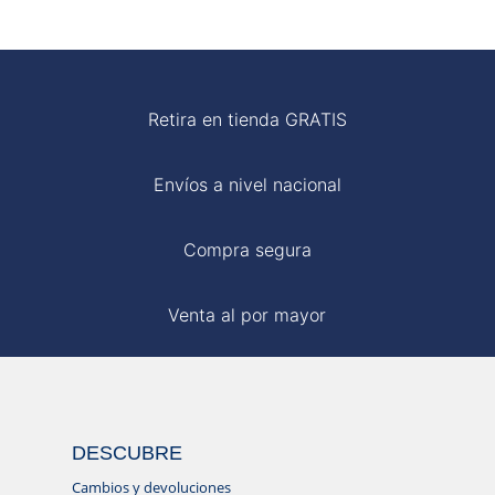
Retira en tienda GRATIS
Envíos a nivel nacional
Compra segura
Venta al por mayor
DESCUBRE
Cambios y devoluciones