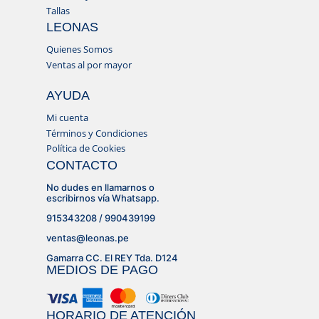
Tallas
LEONAS
Quienes Somos
Ventas al por mayor
AYUDA
Mi cuenta
Términos y Condiciones
Política de Cookies
CONTACTO
No dudes en llamarnos o
escribirnos vía Whatsapp.
915343208 / 990439199
ventas@leonas.pe
Gamarra CC. El REY Tda. D124
MEDIOS DE PAGO
HORARIO DE ATENCIÓN