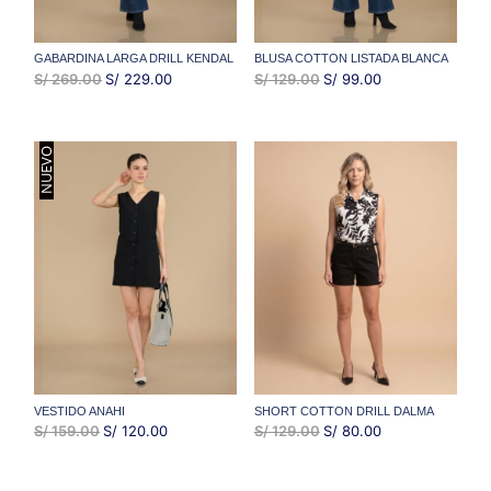
GABARDINA LARGA DRILL KENDAL
BLUSA COTTON LISTADA BLANCA
EL
EL
EL
EL
S/
269.00
S/
229.00
S/
129.00
S/
99.00
PRECIO
PRECIO
PRECIO
PRECIO
ORIGINAL
ACTUAL
ORIGINAL
ACTUAL
NUEVO
ERA:
ES:
ERA:
ES:
S/ 269.00.
S/ 229.00.
S/ 129.00.
S/ 99.00.
VESTIDO ANAHI
SHORT COTTON DRILL DALMA
EL
EL
EL
EL
S/
159.00
S/
120.00
S/
129.00
S/
80.00
PRECIO
PRECIO
PRECIO
PRECIO
ORIGINAL
ACTUAL
ORIGINAL
ACTUAL