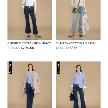
CAFARENA COTTON RIB MARGOT
CAFARENA COTTON RIB SILVIA
EL
EL
EL
EL
S/
89.00
S/
60.00
S/
85.00
S/
55.00
PRECIO
PRECIO
PRECIO
PRECIO
ORIGINAL
ACTUAL
ORIGINAL
ACTUAL
NUEVO
NUEVO
ERA:
ES:
ERA:
ES:
S/ 89.00.
S/ 60.00.
S/ 85.00.
S/ 55.00.