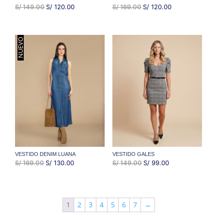
EL
EL
EL
EL
S/
149.00
S/
120.00
S/
169.00
S/
120.00
PRECIO
PRECIO
PRECIO
PRECIO
ORIGINAL
ACTUAL
ORIGINAL
ACTUAL
NUEVO
ERA:
ES:
ERA:
ES:
S/ 149.00.
S/ 120.00.
S/ 169.00.
S/ 120.00.
VESTIDO DENIM LUANA
VESTIDO GALES
EL
EL
EL
EL
S/
169.00
S/
130.00
S/
149.00
S/
99.00
PRECIO
PRECIO
PRECIO
PRECIO
ORIGINAL
ACTUAL
ORIGINAL
ACTUAL
ERA:
ES:
ERA:
ES:
1
2
3
4
5
6
7
→
S/ 169.00.
S/ 130.00.
S/ 149.00.
S/ 99.00.