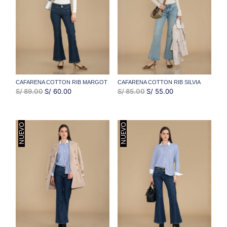
CAFARENA COTTON RIB MARGOT
CAFARENA COTTON RIB SILVIA
EL
EL
EL
EL
S/
89.00
S/
60.00
S/
85.00
S/
55.00
PRECIO
PRECIO
PRECIO
PRECIO
ORIGINAL
ACTUAL
ORIGINAL
ACTUAL
NUEVO
NUEVO
ERA:
ES:
ERA:
ES:
S/ 89.00.
S/ 60.00.
S/ 85.00.
S/ 55.00.