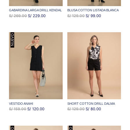
GABARDINA LARGA DRILL KENDAL
BLUSA COTTON LISTADA BLANCA
EL
EL
EL
EL
S/
269.00
S/
229.00
S/
129.00
S/
99.00
PRECIO
PRECIO
PRECIO
PRECIO
ORIGINAL
ACTUAL
ORIGINAL
ACTUAL
NUEVO
ERA:
ES:
ERA:
ES:
S/ 269.00.
S/ 229.00.
S/ 129.00.
S/ 99.00.
VESTIDO ANAHI
SHORT COTTON DRILL DALMA
EL
EL
EL
EL
S/
159.00
S/
120.00
S/
129.00
S/
80.00
PRECIO
PRECIO
PRECIO
PRECIO
ORIGINAL
ACTUAL
ORIGINAL
ACTUAL