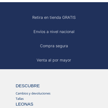
Retira en tienda GRATIS
Envíos a nivel nacional
Compra segura
Venta al por mayor
DESCUBRE
Cambios y devoluciones
Tallas
LEONAS