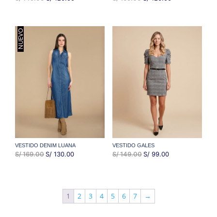
PRECIO
PRECIO
PRECIO
PRECIO
ORIGINAL
ACTUAL
ORIGINAL
ACTUAL
NUEVO
ERA:
ES:
ERA:
ES:
S/ 149.00.
S/ 120.00.
S/ 169.00.
S/ 120.00.
VESTIDO DENIM LUANA
VESTIDO GALES
EL
EL
EL
EL
S/
169.00
S/
130.00
S/
149.00
S/
99.00
PRECIO
PRECIO
PRECIO
PRECIO
ORIGINAL
ACTUAL
ORIGINAL
ACTUAL
ERA:
ES:
ERA:
ES:
1
2
3
4
5
6
7
→
S/ 169.00.
S/ 130.00.
S/ 149.00.
S/ 99.00.