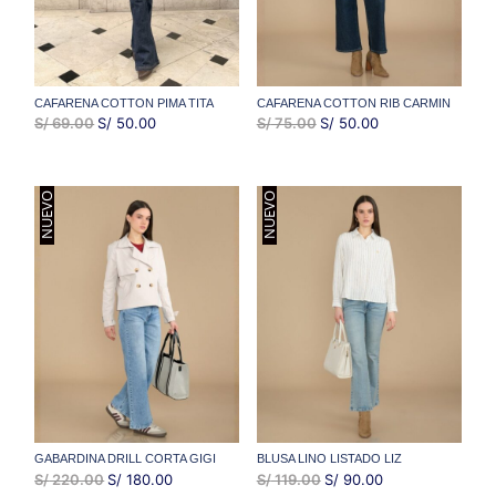
CAFARENA COTTON PIMA TITA
CAFARENA COTTON RIB CARMIN
EL
EL
EL
EL
S/
69.00
S/
50.00
S/
75.00
S/
50.00
PRECIO
PRECIO
PRECIO
PRECIO
ORIGINAL
ACTUAL
ORIGINAL
ACTUAL
NUEVO
NUEVO
ERA:
ES:
ERA:
ES:
S/ 69.00.
S/ 50.00.
S/ 75.00.
S/ 50.00.
GABARDINA DRILL CORTA GIGI
BLUSA LINO LISTADO LIZ
EL
EL
EL
EL
S/
220.00
S/
180.00
S/
119.00
S/
90.00