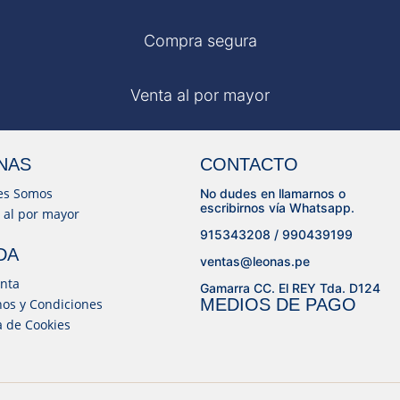
Compra segura
Venta al por mayor
NAS
CONTACTO
es Somos
No dudes en llamarnos o
escribirnos vía Whatsapp.
 al por mayor
915343208 / 990439199
DA
ventas@leonas.pe
nta
Gamarra CC. El REY Tda. D124
MEDIOS DE PAGO
os y Condiciones
ca de Cookies