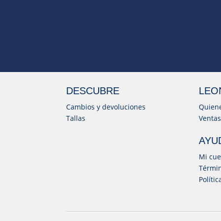
DESCUBRE
LEO
Cambios y devoluciones
Quien
Tallas
Ventas
AYU
Mi cue
Términ
Políti