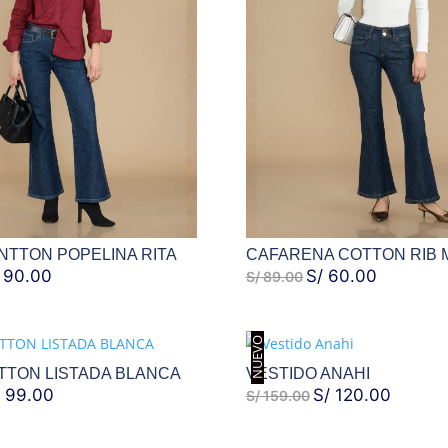
NTTON POPELINA RITA
CAFARENA COTTON RIB
90.00
EL
EL
S/
60.00
EL
S/
89.00
ECIO
PRECIO
PRECIO
PRECIO
IGINAL
ACTUAL
ORIGINAL
ACTUAL
NUEVO
A:
ES:
ERA:
ES:
TTON LISTADA BLANCA
VESTIDO ANAHI
119.00.
S/ 90.00.
S/ 89.00.
S/ 60.00.
99.00
EL
EL
S/
120.00
EL
S/
159.00
ECIO
PRECIO
PRECIO
PRECIO
IGINAL
ACTUAL
ORIGINAL
ACTUAL