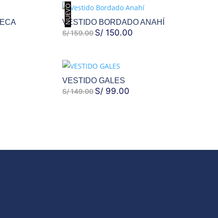
NUEVO
ERA:
ES:
BECA
VESTIDO BORDADO ANAHÍ
0.
S/ 129.00.
S/ 80.00.
EL
S/
150.00
EL
S/
159.00
PRECIO
PRECIO
ORIGINAL
ACTUAL
ERA:
ES:
VESTIDO GALES
0.
S/ 159.00.
S/ 150.00.
EL
S/
99.00
EL
S/
149.00
PRECIO
PRECIO
ORIGINAL
ACTUAL
ERA:
ES:
0.
S/ 149.00.
S/ 99.00.