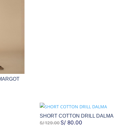
ORIGINAL
ACTUAL
ERA:
ES:
S/ 85.00.
S/ 55.00.
 MARGOT
SHORT COTTON DRILL DALMA
EL
S/
80.00
EL
S/
129.00
PRECIO
PRECIO
ORIGINAL
ACTUAL