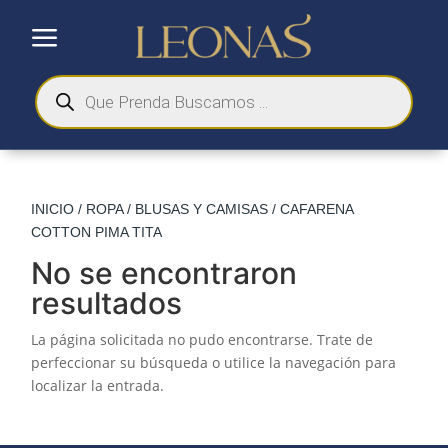
a
Búsqueda
de
productos
INICIO
/
ROPA
/
BLUSAS Y CAMISAS
/ CAFARENA
COTTON PIMA TITA
No se encontraron
resultados
La página solicitada no pudo encontrarse. Trate de
perfeccionar su búsqueda o utilice la navegación para
localizar la entrada.