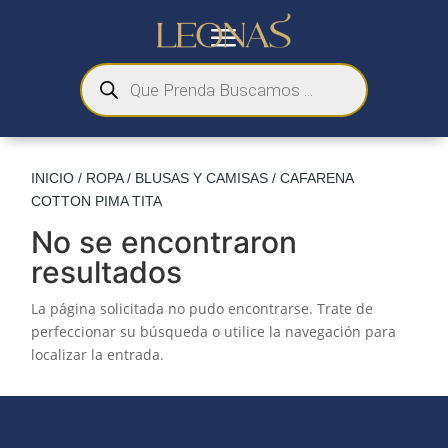
a
Búsqueda
de
productos
M
INICIO
/
ROPA
/
BLUSAS Y CAMISAS
/ CAFARENA
COTTON PIMA TITA
No se encontraron
resultados
La página solicitada no pudo encontrarse. Trate de
perfeccionar su búsqueda o utilice la navegación para
localizar la entrada.